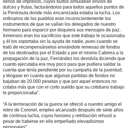
llenos de impresos, cuyos bultos simulaban envíos de
dulces y frutas, facturándolos para todos aquellos puntos de
la Península donde más encarnizada estaba la lucha. Los
ordinarios de los pueblos eran inconscientemente los
instrumentos de que se valían los delegados de nuestro
hermano para esparcir por doquiera sus mensajes de paz.
Inmensos eran los sacrificios que este trabajo le ocasionaba
y él los soportaba sin la ayuda de nadie, pues cuando se
trató de recompensárselos enviándole remesas de fondos
de los destinados por el Estado y por el mismo Cabrera a la
propagación de la paz, Fernández los devolvía diciendo que
cuanto ejecutaba era muy poco para que pudiera saldar la
cuenta que tenía pendiente por su campaña de la juventud;
y téngase en cuanta que algunas partidas de fondos no
bajaban de 20.000 pesetas y que por aquel entonces no
cotaba más que con el corto sueldo que su cotidiano trabajo
le proporcionaba”.
“A la terminación de la guerra se ofreció a nuestro amigo el
retiro de Coronel, empleo alcanzado después de siete años
de continua lucha, cuyos honores y retribución rehusó a
pesar de haberse en ello empeñado elevadísimos
personajes”.