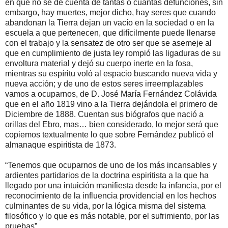
en que no se dé cuenta de tantas o cuantas defunciones, sin
embargo, hay muertes, mejor dicho, hay seres que cuando
abandonan la Tierra dejan un vacío en la sociedad o en la
escuela a que pertenecen, que difícilmente puede llenarse
con el trabajo y la sensatez de otro ser que se asemeje al
que en cumplimiento de justa ley rompió las ligaduras de su
envoltura material y dejó su cuerpo inerte en la fosa,
mientras su espíritu voló al espacio buscando nueva vida y
nueva acción; y de uno de estos seres irreemplazables
vamos a ocuparnos, de D. José María Fernández Colávida
que en el año 1819 vino a la Tierra dejándola el primero de
Diciembre de 1888. Cuentan sus biógrafos que nació a
orillas del Ebro, mas… bien considerado, lo mejor será que
copiemos textualmente lo que sobre Fernández publicó el
almanaque espiritista de 1873.
“Tenemos que ocuparnos de uno de los más incansables y
ardientes partidarios de la doctrina espiritista a la que ha
llegado por una intuición manifiesta desde la infancia, por el
reconocimiento de la influencia providencial en los hechos
culminantes de su vida, por la lógica misma del sistema
filosófico y lo que es más notable, por el sufrimiento, por las
pruebas”