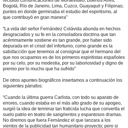
recibido comunicaciones de Montevideo, Buenos Aires,
Bogotá, Río de Janeiro, Lima, Cuzco, Guayaquil y Filipinas;
puntos en donde germinaba el estudio del espiritismo, al
que contribuyó en gran manera”
“La vida del señor Fernández Colávida abunda en hechos
desgraciados y su fe en la consoladora doctrina que tan
acérrimamente sostiene es tan grande, por haber sido
depurada en el crisol del infortunio, como grande es la
satisfacción que tenemos al consignar que el hermano del
que nos ocupamos es de los primeros espiritistas españoles
por su celo, por su modestia, por su laboriosidad y digno de
premio por lo mucho que ha sufrido”
De otros apuntes biográficos insertamos a continuación los
siguientes párrafos:
“Cuando la última guerra Carlista, con todo su aparato de
errores, cuando estaba en el más alto grado de su apogeo,
surgió la idea de terminar tan fraticida lucha que convertía el
suelo patrio en teatro de sangrientos y espantosos dramas.
No diremos que fuera Fernández el que lanzara a los
vientos de la publicidad tan humanitario proyecto; pero si