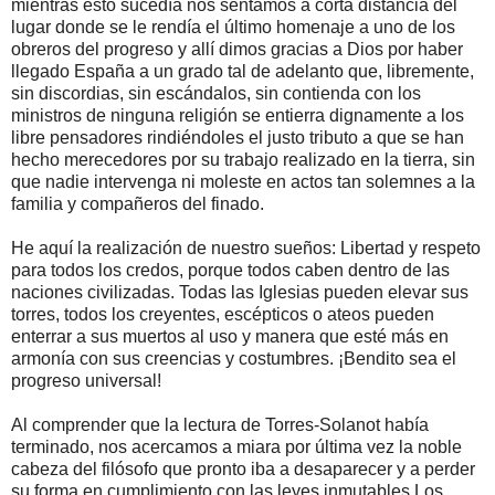
mientras esto sucedía nos sentamos a corta distancia del
lugar donde se le rendía el último homenaje a uno de los
obreros del progreso y allí dimos gracias a Dios por haber
llegado España a un grado tal de adelanto que, libremente,
sin discordias, sin escándalos, sin contienda con los
ministros de ninguna religión se entierra dignamente a los
libre pensadores rindiéndoles el justo tributo a que se han
hecho merecedores por su trabajo realizado en la tierra, sin
que nadie intervenga ni moleste en actos tan solemnes a la
familia y compañeros del finado.
He aquí la realización de nuestro sueños: Libertad y respeto
para todos los credos, porque todos caben dentro de las
naciones civilizadas. Todas las Iglesias pueden elevar sus
torres, todos los creyentes, escépticos o ateos pueden
enterrar a sus muertos al uso y manera que esté más en
armonía con sus creencias y costumbres. ¡Bendito sea el
progreso universal!
Al comprender que la lectura de Torres-Solanot había
terminado, nos acercamos a miara por última vez la noble
cabeza del filósofo que pronto iba a desaparecer y a perder
su forma en cumplimiento con las leyes inmutables.Los