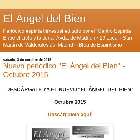
El Ángel del Bien
Periódico espírita trimestral editado por el “Centro Espírita
Entre el cielo y la tierra” Avda. de Madrid nº 29 Local - San
Martín de Valdeiglesias (Madrid) - Blog de Espiritismo
sábado, 3 de octubre de 2015
Nuevo periódico "El Ángel del Bien" -
Octubre 2015
DESCÁRGATE YA EL NUEVO "EL ÁNGEL DEL BIEN"
Octubre 2015
Descárgatelo aquí!