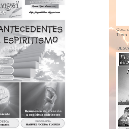
Obra so
Tierra
¡DESC