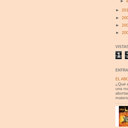
►
►
20
►
20
►
20
►
20
VISTA
1
ENTRA
EL AB
¿Qué e
una ma
aborta
materia