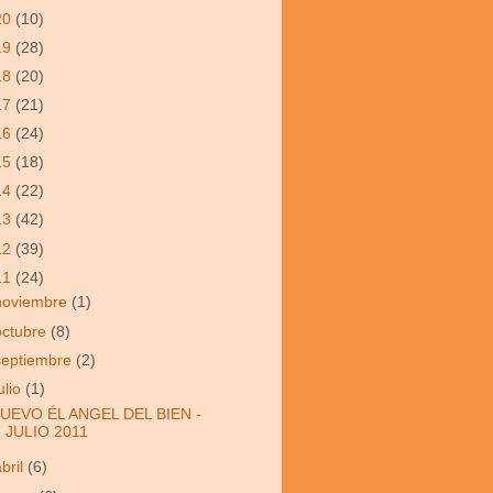
20
(10)
19
(28)
18
(20)
17
(21)
16
(24)
15
(18)
14
(22)
13
(42)
12
(39)
11
(24)
noviembre
(1)
octubre
(8)
septiembre
(2)
ulio
(1)
UEVO ÉL ANGEL DEL BIEN -
JULIO 2011
abril
(6)