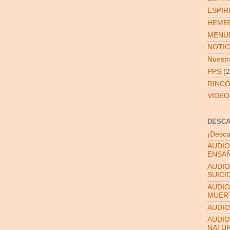
ESPIR
HEMER
MENUD
NOTIC
Nuestra
PPS
(2
RINCÓ
VIDEO
DESC
¡Desca
AUDIO
ENSAÑ
AUDIO
SUICI
AUDIO
MUER
AUDIO
AUDIO
NATU