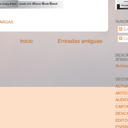
SUSCR
ARGAS
En
Co
Inicio
Entradas antiguas
DESCÁ
ATRA
Archiv
SECCI
ACTUA
ARTÍ
AUDIO
CART
DESC
EDITO
ESPÍR