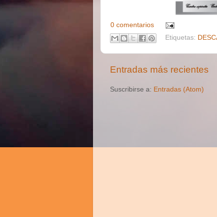
0 comentarios
Etiquetas:
DESC
Entradas más recientes
Suscribirse a:
Entradas (Atom)