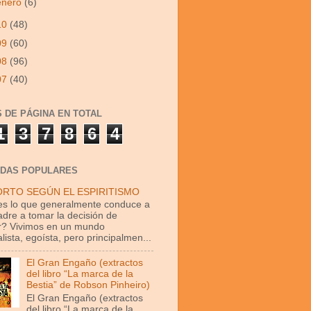
enero
(6)
10
(48)
09
(60)
08
(96)
07
(40)
S DE PÁGINA EN TOTAL
1
3
7
8
6
4
DAS POPULARES
ORTO SEGÚN EL ESPIRITISMO
s lo que generalmente conduce a
dre a tomar la decisión de
r? Vivimos en un mundo
lista, egoísta, pero principalmen...
El Gran Engaño (extractos
del libro “La marca de la
Bestia” de Robson Pinheiro)
El Gran Engaño (extractos
del libro “La marca de la