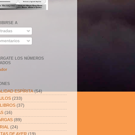
IBIRSE A
tradas
mentarios
RGATE LOS NÚMEROS
SADOS
ador
ONES
LIDAD ESPÍRITA
(54)
CULOS
(233)
LIBROS
(37)
AS
(16)
ARGAS
(89)
RIAL
(24)
ITAS DE AYER
(19)