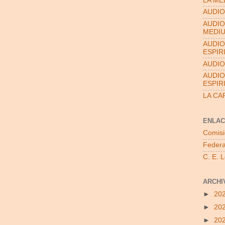
LA ME
AUDIO
AUDIO
MEDI
AUDIO
ESPIR
AUDIO
AUDIO
ESPIR
LA CA
ENLAC
Comisi
Federa
C. E. 
ARCHI
►
20
►
20
►
20