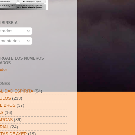
IBIRSE A
tradas
mentarios
RGATE LOS NÚMEROS
SADOS
ador
ONES
LIDAD ESPÍRITA
(54)
CULOS
(233)
LIBROS
(37)
AS
(16)
ARGAS
(89)
RIAL
(24)
ITAS DE AYER
(19)