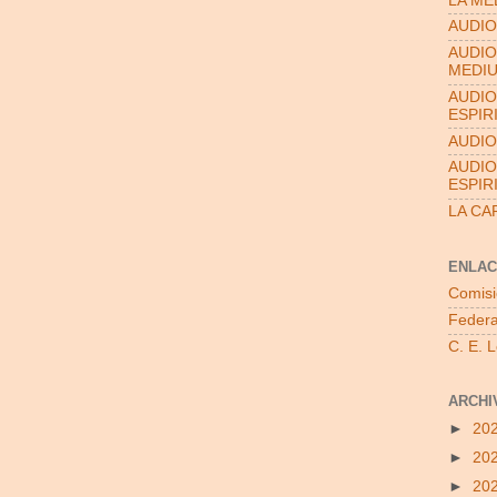
LA ME
AUDIO
AUDIO
MEDI
AUDIO
ESPIR
AUDIO
AUDIO
ESPIR
LA CA
ENLAC
Comisi
Federa
C. E. 
ARCHI
►
20
►
20
►
20