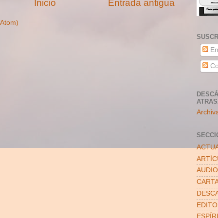
Inicio
Entrada antigua
(Atom)
SUSCR
En
Co
DESCÁ
ATRA
Archiv
SECCI
ACTUA
ARTÍ
AUDIO
CART
DESC
EDITO
ESPÍR