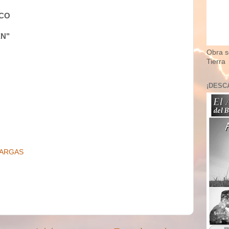
ICO
EN"
Obra so
Tierra
¡DESC
ARGAS