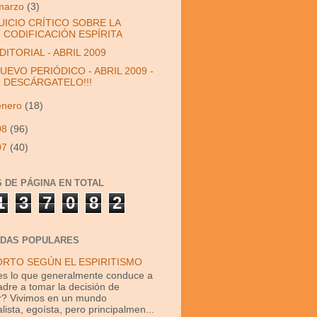
marzo
(3)
UICIO CRÍTICO SOBRE LA
CODIFICACIÓN ESPÍRITA
DITORIAL - ABRIL 2009
UEVO PERIÓDICO - ABRIL 2009 -
DESCÁRGATELO!!!
enero
(18)
08
(96)
07
(40)
S DE PÁGINA EN TOTAL
1
3
7
0
8
2
DAS POPULARES
ORTO SEGÚN EL ESPIRITISMO
s lo que generalmente conduce a
dre a tomar la decisión de
r? Vivimos en un mundo
lista, egoísta, pero principalmen...