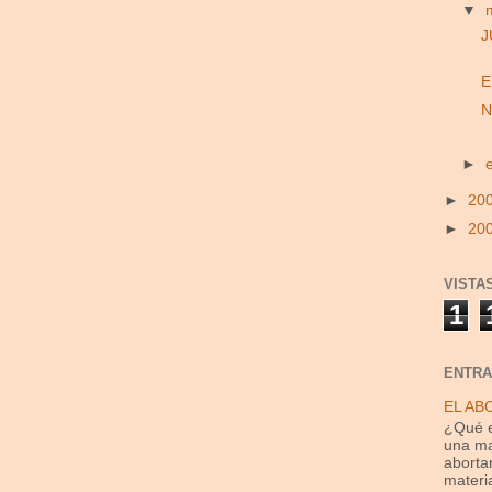
▼
J
E
N
►
►
20
►
20
VISTA
1
ENTRA
EL AB
¿Qué e
una ma
aborta
materia