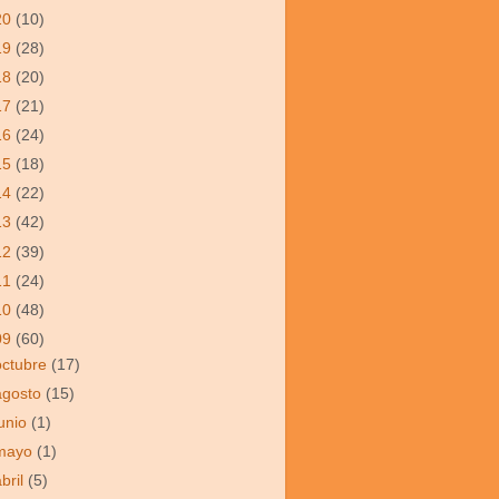
20
(10)
19
(28)
18
(20)
17
(21)
16
(24)
15
(18)
14
(22)
13
(42)
12
(39)
11
(24)
10
(48)
09
(60)
octubre
(17)
agosto
(15)
junio
(1)
mayo
(1)
abril
(5)