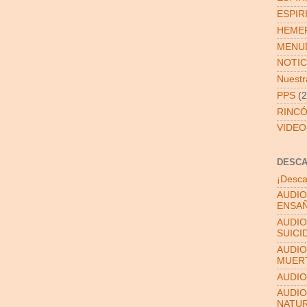
ESPIR
HEMER
MENUD
NOTIC
Nuestra
PPS
(2
RINCÓ
VIDEO
DESC
¡Desca
AUDIO
ENSAÑ
AUDIO
SUICI
AUDIO
MUER
AUDIO
AUDIO
NATU