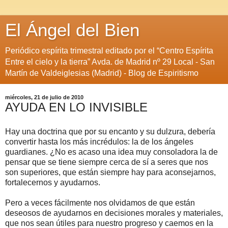
El Ángel del Bien
Periódico espírita trimestral editado por el “Centro Espírita
Entre el cielo y la tierra” Avda. de Madrid nº 29 Local - San
Martín de Valdeiglesias (Madrid) - Blog de Espiritismo
miércoles, 21 de julio de 2010
AYUDA EN LO INVISIBLE
Hay una doctrina que por su encanto y su dulzura, debería
convertir hasta los más incrédulos: la de los ángeles
guardianes. ¿No es acaso una idea muy consoladora la de
pensar que se tiene siempre cerca de sí a seres que nos
son superiores, que están siempre hay para aconsejarnos,
fortalecernos y ayudarnos.
Pero a veces fácilmente nos olvidamos de que están
deseosos de ayudarnos en decisiones morales y materiales,
que nos sean útiles para nuestro progreso y caemos en la