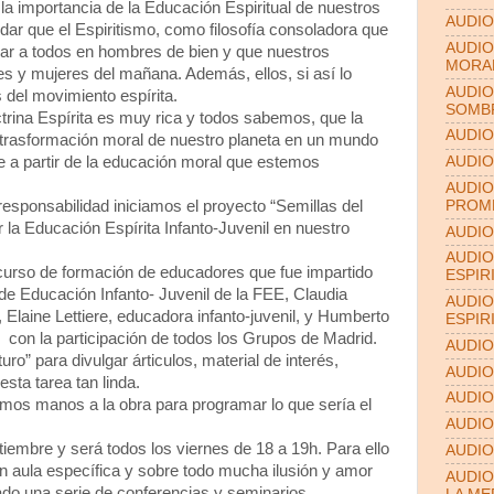
a importancia de la Educación Espiritual de nuestros
AUDIO
ar que el Espiritismo, como filosofía consoladora que
AUDIO
mar a todos en hombres de bien y que nuestros
MORA
s y mujeres del mañana. Además, ellos, si así lo
AUDIO
 del movimiento espírita.
SOMB
trina Espírita es muy rica y todos sabemos, que la
AUDIO
a trasformación moral de nuestro planeta en un mundo
e a partir de la educación moral que estemos
AUDIO
AUDIO
PROME
esponsabilidad iniciamos el proyecto “Semillas del
ar la Educación Espírita Infanto-Juvenil en nuestro
AUDIO
AUDIO
curso de formación de educadores que fue impartido
ESPIR
de Educación Infanto- Juvenil de la FEE, Claudia
AUDIO
Elaine Lettiere, educadora infanto-juvenil, y Humberto
ESPIR
 con la participación de todos los Grupos de Madrid.
AUDIO
ro” para divulgar árticulos, material de interés,
AUDIO
esta tarea tan linda.
AUDIO
mos manos a la obra para programar lo que sería el
AUDIO
embre y será todos los viernes de 18 a 19h. Para ello
AUDIO
 aula específica y sobre todo mucha ilusión y amor
AUDIO
do una serie de conferencias y seminarios