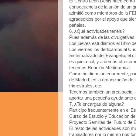
El Centro León Denis nace como 
consecuencia de la unión de un g
admitió como miembros de la FE
agradecidos por el apoyo que si
pañales.
6. ¿Qué actividades tenéis?
Pues además de las divulgativas c
Los jueves estudiamos el Libro de
Los viernes los dedicamos al Curso
Sistematizado del Evangelio, el 
es quincenal, y a demás ofrecemo
tenemos Reunión Mediúmnica.
Como he dicho anteriormente, par
de Madrid, en la organización de 
trimestrales, etc.
Tenemos también un área social
aportar una pequeña ayuda ante d
7. ¿Te encargas de alguna?
Participo frecuentemente en el Es
Curso de Estudio y Educación de
Proyecto Semillas del Futuro de E
El resto de las actividades son 
trabajadores por lo mismo nos t