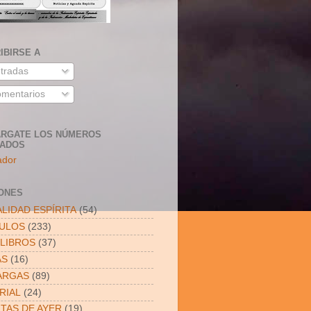
IBIRSE A
tradas
mentarios
RGATE LOS NÚMEROS
SADOS
ador
ONES
LIDAD ESPÍRITA
(54)
CULOS
(233)
LIBROS
(37)
AS
(16)
ARGAS
(89)
RIAL
(24)
ITAS DE AYER
(19)