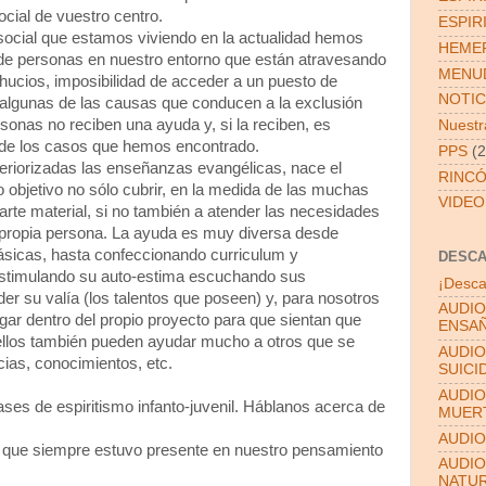
ocial de vuestro centro.
ESPIR
social que estamos viviendo en la actualidad hemos
HEMER
de personas en nuestro entorno que están atravesando
MENUD
ucios, imposibilidad de acceder a un puesto de
NOTIC
n algunas de las causas que conducen a la exclusión
onas no reciben una ayuda y, si la reciben, es
Nuestra
 de los casos que hemos encontrado.
PPS
(2
nteriorizadas las enseñanzas evangélicas, nace el
RINCÓ
o objetivo no sólo cubrir, en la medida de las muchas
VIDEO
arte material, si no también a atender las necesidades
a propia persona. La ayuda es muy diversa desde
básicas, hasta confeccionando curriculum y
DESC
 estimulando su auto-estima escuchando sus
¡Desca
 su valía (los talentos que poseen) y, para nosotros
AUDIO
gar dentro del propio proyecto para que sientan que
ENSAÑ
ellos también pueden ayudar mucho a otros que se
AUDIO
ias, conocimientos, etc.
SUICI
AUDIO
ses de espiritismo infanto-juvenil. Háblanos acerca de
MUER
AUDIO
s que siempre estuvo presente en nuestro pensamiento
AUDIO
NATU