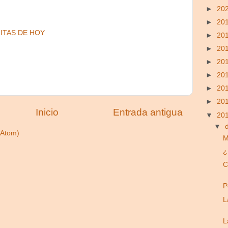
►
20
►
20
ITAS DE HOY
►
20
►
20
►
20
►
20
►
20
►
20
Inicio
Entrada antigua
▼
20
▼
(Atom)
M
¿
C
P
L
L