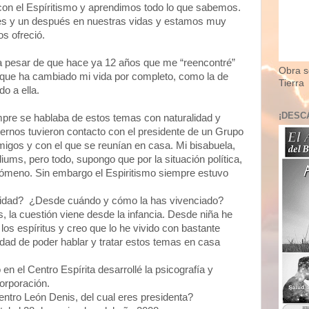
on el Espíritismo y aprendimos todo lo que sabemos.
tes y un después en nuestras vidas y estamos muy
s ofreció.
a pesar de que hace ya 12 años que me “reencontré”
Obra so
 que ha cambiado mi vida por completo, como la de
Tierra
o a ella.
¡DESC
mpre se hablaba de estos temas con naturalidad y
rnos tuvieron contacto con el presidente de un Grupo
migos y con el que se reunían en casa. Mi bisabuela,
ums, pero todo, supongo que por la situación política,
ómeno. Sin embargo el Espiritismo siempre estuvo
nidad? ¿Desde cuándo y cómo la has vivenciado?
la cuestión viene desde la infancia. Desde niña he
a los espíritus y creo que lo he vivido con bastante
nidad de poder hablar y tratar estos temas en casa
en el Centro Espírita desarrollé la psicografía y
corporación.
ntro León Denis, del cual eres presidenta?