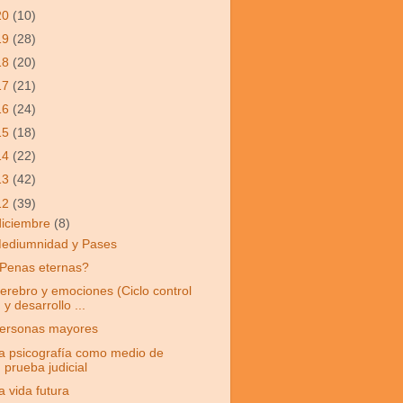
20
(10)
19
(28)
18
(20)
17
(21)
16
(24)
15
(18)
14
(22)
13
(42)
12
(39)
diciembre
(8)
ediumnidad y Pases
Penas eternas?
erebro y emociones (Ciclo control
y desarrollo ...
ersonas mayores
a psicografía como medio de
prueba judicial
a vida futura