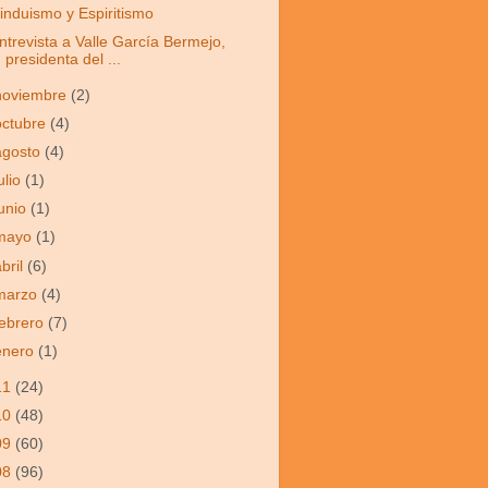
induismo y Espiritismo
ntrevista a Valle García Bermejo,
presidenta del ...
noviembre
(2)
octubre
(4)
agosto
(4)
ulio
(1)
junio
(1)
mayo
(1)
abril
(6)
marzo
(4)
febrero
(7)
enero
(1)
11
(24)
10
(48)
09
(60)
08
(96)