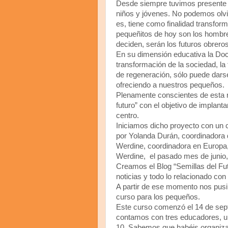
Desde siempre tuvimos presente l
niños y jóvenes. No podemos olvid
es, tiene como finalidad transfor
pequeñitos de hoy son los hombre
deciden, serán los futuros obreros
En su dimensión educativa la Doc
transformación de la sociedad, l
de regeneración, sólo puede dars
ofreciendo a nuestros pequeños.
Plenamente conscientes de esta r
futuro” con el objetivo de implant
centro.
Iniciamos dicho proyecto con un 
por Yolanda Durán, coordinadora 
Werdine, coordinadora en Europa, 
Werdine, el pasado mes de junio,
Creamos el Blog “Semillas del Futu
noticias y todo lo relacionado con 
A partir de ese momento nos pusi
curso para los pequeños.
Este curso comenzó el 14 de septi
contamos con tres educadores, un
10. Sabemos que habéis organiza