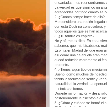
encantadas, nos reencontramos c
La verdad es que significó un an
agradecidas por todo cuánto se no
2. ¿Cuánto tiempo hace de ello?
Me considero una recién llegada 
con esta Doctrina consoladora, y
todos aquellos que se han acercad
3. ¿Tu familia es espírita?
No y sí, me explico. En casa sie
sabemos que mis bisabuelos mate
Espírita en Madrid del que eran a
así como una tía abuela eran médi
quedó reducido meramente al fen
presente.
4. ¿Tienes algún tipo de medium
Bueno, como muchos de nosotros, 
tenido la facultad de sentir y ver 
naturalidad, la verdad. La oportu
minimiza el temor.
Durante mi formación y desarrollo 
posteriormente la psicofonía o in
5. ¿Cómo y cuándo se formó el ce