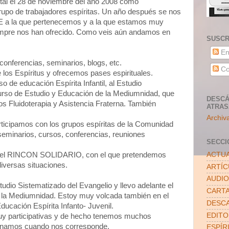
tal el 28 de noviembre del año 2008 como
rupo de trabajadores espíritas. Un año después se nos
E a la que pertenecemos y a la que estamos muy
empre nos han ofrecido. Como veis aún andamos en
SUSCR
En
onferencias, seminarios, blogs, etc.
Co
 los Espíritus y ofrecemos pases espirituales.
 de educación Espírita Infantil, al Estudio
curso de Estudio y Educación de la Mediumnidad, que
DESCÁ
s Fluidoterapia y Asistencia Fraterna. También
ATRA
Archiv
ticipamos con los grupos espíritas de la Comunidad
seminarios, cursos, conferencias, reuniones
SECCI
ACTUA
, el RINCON SOLIDARIO, con el que pretendemos
iversas situaciones.
ARTÍ
AUDIO
tudio Sistematizado del Evangelio y llevo adelante el
CART
 la Mediumnidad. Estoy muy volcada también en el
DESC
ducación Espírita Infanto- Juvenil.
EDITO
muy participativas y de hecho tenemos muchos
urnamos cuando nos corresponde.
ESPÍR