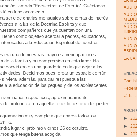
LA ME
educación llamado “Encuentros de Familia”. Cuéntanos
AUDIO
está en funcionamiento.
AUDIO
una serie de charlas mensuales sobre temas de interés
MEDI
óvenes a la luz de la Doctrina Espírita y que,
AUDIO
r nuestros compañeros que ya cuentan con una
ESPIR
 Tienen como objetivo acercar a padres, educadores,
AUDIO
 interesados a la Educación Espiritual de nuestros
AUDIO
ESPIR
les era una de nuestras mayores preocupaciones
LA CA
o de la familia y su compromiso en esta labor. No
e convirtiera en una guardería en la que dejar a los
actividades. Decidimos pues, crear un espacio común
ENLAC
e sirviera, además, para dar respuesta a las
Comisi
que a la educación de los peques y de los adolescentes
Federa
C. E. 
on seminarios específicos, aproximadamente
os de profundizar en aquellas cuestiones que despierten
ARCHI
rogramación muy completa que abarca todos los
►
20
amilia.
►
20
ndrá lugar el próximo viernes 26 de octubre.
mos que tenga buena acogida.
►
20