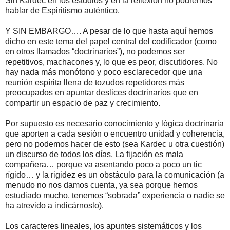
Sin Kardec en los estudios y en la reflexión no podremos
hablar de Espiritismo auténtico.
Y SIN EMBARGO…. A pesar de lo que hasta aquí hemos
dicho en este tema del papel central del codificador (como
en otros llamados “doctrinarios”), no podemos ser
repetitivos, machacones y, lo que es peor, discutidores. No
hay nada más monótono y poco esclarecedor que una
reunión espírita llena de tozudos repetidores más
preocupados en apuntar deslices doctrinarios que en
compartir un espacio de paz y crecimiento.
Por supuesto es necesario conocimiento y lógica doctrinaria
que aporten a cada sesión o encuentro unidad y coherencia,
pero no podemos hacer de esto (sea Kardec u otra cuestión)
un discurso de todos los días. La fijación es mala
compañera… porque va asentando poco a poco un tic
rígido… y la rigidez es un obstáculo para la comunicación (a
menudo no nos damos cuenta, ya sea porque hemos
estudiado mucho, tenemos “sobrada” experiencia o nadie se
ha atrevido a indicárnoslo).
Los caracteres lineales, los apuntes sistemáticos y los