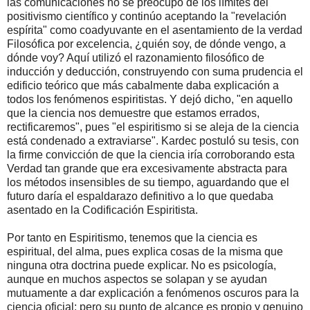
las comunicaciones no se preocupó de los límites del
positivismo científico y continúo aceptando la "revelación
espírita" como coadyuvante en el asentamiento de la verdad
Filosófica por excelencia, ¿quién soy, de dónde vengo, a
dónde voy? Aquí utilizó el razonamiento filosófico de
inducción y deducción, construyendo con suma prudencia el
edificio teórico que más cabalmente daba explicación a
todos los fenómenos espiritistas. Y dejó dicho, "en aquello
que la ciencia nos demuestre que estamos errados,
rectificaremos", pues "el espiritismo si se aleja de la ciencia
está condenado a extraviarse". Kardec postuló su tesis, con
la firme convicción de que la ciencia iría corroborando esta
Verdad tan grande que era excesivamente abstracta para
los métodos insensibles de su tiempo, aguardando que el
futuro daría el espaldarazo definitivo a lo que quedaba
asentado en la Codificación Espiritista.
Por tanto en Espiritismo, tenemos que la ciencia es
espiritual, del alma, pues explica cosas de la misma que
ninguna otra doctrina puede explicar. No es psicología,
aunque en muchos aspectos se solapan y se ayudan
mutuamente a dar explicación a fenómenos oscuros para la
ciencia oficial; pero su punto de alcance es propio y genuino