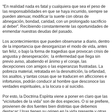
“En realidad nada es fatal y cualquiera que sea el peso de
las responsabilidades en que se haya incurrido, siempre se
pueden atenuar, modificar la suerte con obras de
abnegación, bondad, caridad, con un prolongado sacrificio
al deber”. Recibiendo constantemente las oportunidades de
enmendar nuestras deudas del pasado.
Los acontecimientos que pueden observarse a diario, dentro
de la importancia que desorganizan el modo de vida, antes
tan feliz, o bajo la forma de tragedias que provocan crisis de
angustia y desesperación; la enfermedad que llega sin
previo aviso, abatiendo el ánimo y el coraje, las
decepciones con amigos o las esperanzas frustradas. La
pobreza material, retratada en la desnutrición, la orfandad,
los asaltos, y tantas cosas que se traducen en aflicciones e
infortunios, podrán conducir al hombre que desconoce las
verdades espirituales, a la locura o al suicidio.
Por esto, la Doctrina Espírita viene a poner en claro que las
“vicisitudes de la vida” son de dos especies. O si se prefiere,
provienen de dos fuentes bien distintas que debemos
destacar: Unas tienen su origen en la vida presente y otras