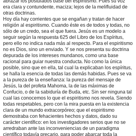
abrazar los postulados base del espiritismo. Pues su voz
era clara y contundente, maciza; lejos de la melifluidad de
otras doctrinas.
Hoy día hay corrientes que se engañan y tratan de hacer
religión al espiritismo. Cuando éste es de todos y todas, no
sólo de un credo, sea el que fuera. Jesús es un modelo a
seguir según la respuesta 625 del Libro de los Espíritus,
pero ello no indica nada más al respecto. Para el espiritismo
no es Dios, sino un enviado. Y se nos presenta su doctrina
depurada de los intereses mundanos, como una base
racional para guiar nuestra conducta. No como la única
posible, sino que en ella, tal cual la explicaban los espíritus,
se halla la esencia de todas las demás habidas. Pues se va
a la pureza de la enseñanza: la pureza del mensaje de
Jesús, la del profeta Mahoma, la de las máximas de
Confucio, o de la sabiduría de Buda, etc. Sin ser ninguna tal
cual las conocemos lo que el espiritismo nos revela. Siendo
todas respetables, pero con la mira puesta en la existencia
clara de un mundo extracorpóreo; que el espiritismo
demostraba con fehacientes hechos y datos, dado su
carácter científico: en los investigadores serios que no se
arredraban ante las inconveniencias de un paradigma
científico todavía precario, para poder abarcar toda la