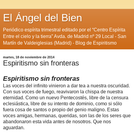
El Ángel del Bien
Periódico espírita trimestral editado por el “Centro Espírita
Entre el cielo y la tierra” Avda. de Madrid nº 29 Local - San
Martín de Valdeiglesias (Madrid) - Blog de Espiritismo
martes, 18 de noviembre de 2014
Espiritismo sin fronteras
Espiritismo sin fronteras
Las voces del infinito vinieron a dar tea a nuestra oscuridad.
Con sus voces de fuego, reavivaron la chispa de nuestra
eternidad. Como un nuevo Pentecostés, libre de la censura
eclesiástica, libre de su intento de dominio, como si sólo
fuera cosa de santos o propio del genio maligno. Estas
voces amigas, hermanas, queridas, son las de los seres que
abandonaron esta vida antes de nosotros. Que nos
aguardan.