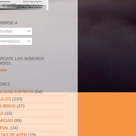
IBIRSE A
tradas
mentarios
RGATE LOS NÚMEROS
SADOS
ador
ONES
LIDAD ESPÍRITA
(54)
CULOS
(233)
LIBROS
(37)
AS
(16)
ARGAS
(89)
RIAL
(24)
ITAS DE AYER
(19)