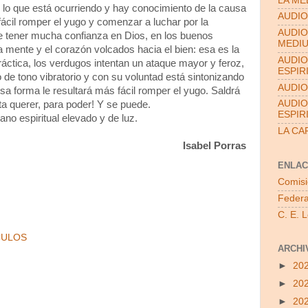
LA ME
 lo que está ocurriendo y hay conocimiento de la causa
AUDIO
ácil romper el yugo y comenzar a luchar por la
AUDIO
ue tener mucha confianza en Dios, en los buenos
MEDI
a mente y el corazón volcados hacia el bien: esa es la
AUDIO
áctica, los verdugos intentan un ataque mayor y feroz,
ESPIR
 de tono vibratorio y con su voluntad está sintonizando
AUDIO
esa forma le resultará más fácil romper el yugo. Saldrá
AUDIO
a querer, para poder! Y se puede.
ESPIR
ano espiritual elevado y de luz.
LA CA
Isabel Porras
ENLAC
Comisi
Federa
C. E. 
CULOS
ARCHI
►
20
►
20
►
20