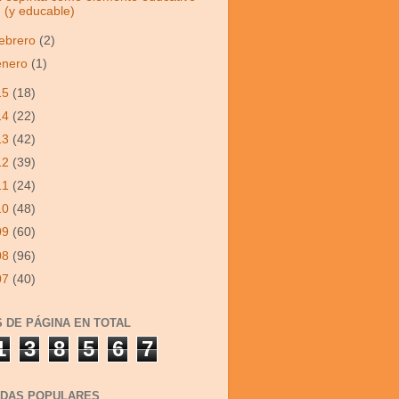
(y educable)
febrero
(2)
enero
(1)
15
(18)
14
(22)
13
(42)
12
(39)
11
(24)
10
(48)
09
(60)
08
(96)
07
(40)
S DE PÁGINA EN TOTAL
1
3
8
5
6
7
DAS POPULARES