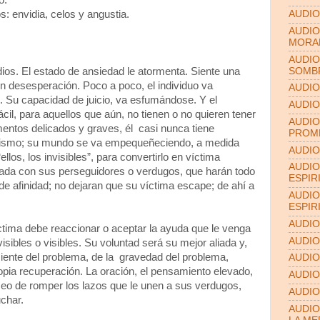
o.
: envidia, celos y angustia.
AUDIO
AUDIO
MORA
AUDIO
SOMB
ios. El estado de ansiedad le atormenta. Siente una
en desesperación. Poco a poco, el individuo va
AUDIO
d. Su capacidad de juicio, va esfumándose. Y el
AUDIO
cil, para aquellos que aún, no tienen o no quieren tener
AUDIO
entos delicados y graves, él casi nunca tiene
PROME
 mismo; su mundo se va empequeñeciendo, a medida
AUDIO
ellos, los invisibles”, para convertirlo en víctima
AUDIO
ada con sus perseguidores o verdugos, que harán todo
ESPIR
 de afinidad; no dejaran que su víctima escape; de ahí a
AUDIO
ESPIR
AUDIO
tima debe reaccionar o aceptar la ayuda que le venga
AUDIO
visibles o visibles. Su voluntad será su mejor aliada y,
ente del problema, de la gravedad del problema,
AUDIO
opia recuperación. La oración, el pensamiento elevado,
AUDIO
eseo de romper los lazos que le unen a sus verdugos,
AUDIO
char.
AUDIO