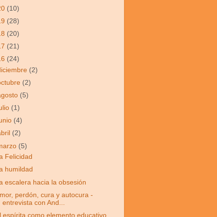
20
(10)
19
(28)
18
(20)
17
(21)
16
(24)
diciembre
(2)
octubre
(2)
agosto
(5)
ulio
(1)
junio
(4)
abril
(2)
marzo
(5)
a Felicidad
a humildad
a escalera hacia la obsesión
mor, perdón, cura y autocura -
entrevista con And...
l espírita como elemento educativo