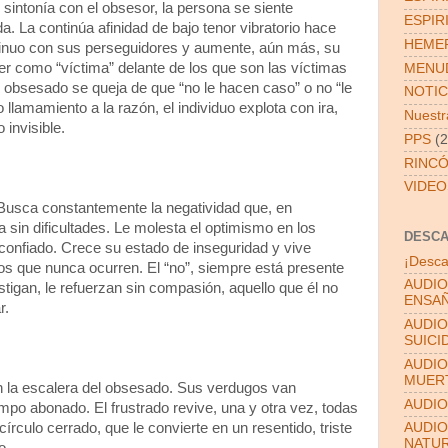
ntonía con el obsesor, la persona se siente
ESPIR
a. La continúa afinidad de bajo tenor vibratorio hace
HEMER
ntinuo con sus perseguidores y aumente, aún más, su
er como “víctima” delante de los que son las víctimas
MENUD
El obsesado se queja de que “no le hacen caso” o no “le
NOTIC
llamamiento a la razón, el individuo explota con ira,
Nuestra
 invisible.
PPS
(2
RINCÓ
VIDEO
Busca constantemente la negatividad que, en
a sin dificultades. Le molesta el optimismo en los
DESC
onfiado. Crece su estado de inseguridad y vive
¡Desca
os que nunca ocurren. El “no”, siempre está presente
AUDIO
stigan, le refuerzan sin compasión, aquello que él no
ENSAÑ
r.
AUDIO
SUICI
AUDIO
MUER
n la escalera del obsesado. Sus verdugos van
AUDIO
po abonado. El frustrado revive, una y otra vez, todas
írculo cerrado, que le convierte en un resentido, triste
AUDIO
NATU