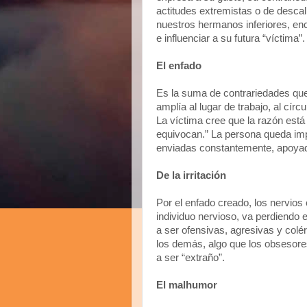
actitudes extremistas o de desca
nuestros hermanos inferiores, encu
e influenciar a su futura “víctima”.
El enfado
Es la suma de contrariedades que,
amplía al lugar de trabajo, al círc
La víctima cree que la razón está
equivocan.” La persona queda imp
enviadas constantemente, apoyada
De la irritación
Por el enfado creado, los nervio
individuo nervioso, va perdiendo e
a ser ofensivas, agresivas y colé
los demás, algo que los obsesore
a ser “extraño”.
El malhumor