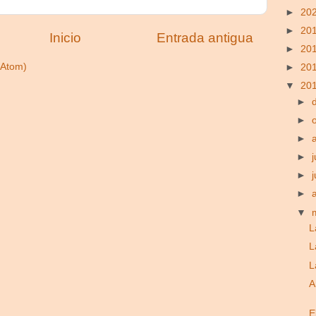
►
20
►
20
Inicio
Entrada antigua
►
20
(Atom)
►
20
▼
20
►
►
►
►
j
►
►
▼
L
L
L
A
E