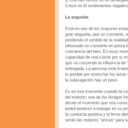
y, muchas veces, en un amargad
Crece en él sentimientos negativos
La angustia
Está en uno de los mayores estad
gran angustia, que se convierte, 
perdiendo el sentido de la realida
obsesado se convierte en presa fá
conciencia del bien. En esos mom
capacidad de reaccionar por sí
que va creciendo la influencia de “
entregada. La persona está imant
lo posible por estrechar los lazos
la subyugación hay un paso.
Es en ese momento cuando la víc
del exterior; sea de los Amigos In
desde el momento que sea consci
podrá ponerse a trabajar en su pr
la conducta positiva y el firme d
serán las mejores “armas” para lu