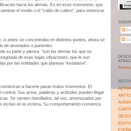
lificación hacia los demás. Es en esos momentos, que
entran el medio o el “caldo de cultivo”, para sintonizar
SUSCR
En
Co
 si antes se concentraba en distintos puntos, ahora se
ulo de amistades o parientes.
 de su parte y piensa: “son los demás los que se
DESCÁ
regnada de esas bajas vibraciones, que le son
ATRA
s por las entidades que planean “instalarse”.
Archiv
SECCI
s comienzan a hacerle pasar malos momentos. El
ACTUA
l control. Sus actos, palabras y actitudes pueden llegar
ARTÍ
ricas. Se sienten humillados, tal vez, amenazados por
AUDIO
s incitan en la víctima. Su comportamiento comienza
CART
DESC
EDITO
ESPÍR