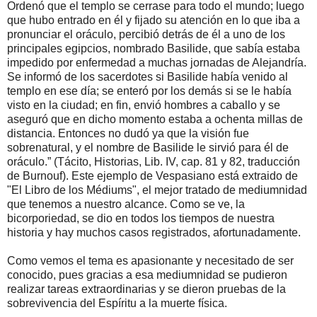
Ordenó que el templo se cerrase para todo el mundo; luego
que hubo entrado en él y fijado su atención en lo que iba a
pronunciar el oráculo, percibió detrás de él a uno de los
principales egipcios, nombrado Basilide, que sabía estaba
impedido por enfermedad a muchas jornadas de Alejandría.
Se informó de los sacerdotes si Basilide había venido al
templo en ese día; se enteró por los demás si se le había
visto en la ciudad; en fin, envió hombres a caballo y se
aseguró que en dicho momento estaba a ochenta millas de
distancia. Entonces no dudó ya que la visión fue
sobrenatural, y el nombre de Basilide le sirvió para él de
oráculo.” (Tácito, Historias, Lib. IV, cap. 81 y 82, traducción
de Burnouf). Este ejemplo de Vespasiano está extraido de
"El Libro de los Médiums", el mejor tratado de mediumnidad
que tenemos a nuestro alcance. Como se ve, la
bicorporiedad, se dio en todos los tiempos de nuestra
historia y hay muchos casos registrados, afortunadamente.
Como vemos el tema es apasionante y necesitado de ser
conocido, pues gracias a esa mediumnidad se pudieron
realizar tareas extraordinarias y se dieron pruebas de la
sobrevivencia del Espíritu a la muerte física.