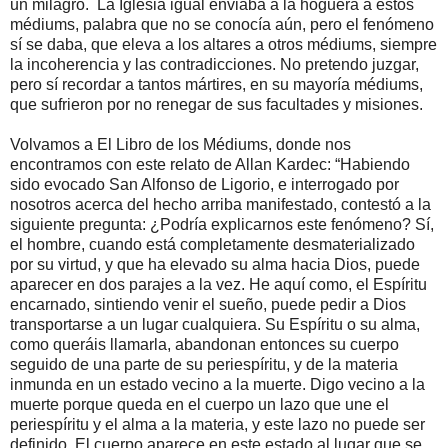
un milagro. La Iglesia igual enviaba a la hoguera a estos
médiums, palabra que no se conocía aún, pero el fenómeno
sí se daba, que eleva a los altares a otros médiums, siempre
la incoherencia y las contradicciones. No pretendo juzgar,
pero sí recordar a tantos mártires, en su mayoría médiums,
que sufrieron por no renegar de sus facultades y misiones.
Volvamos a El Libro de los Médiums, donde nos
encontramos con este relato de Allan Kardec: “Habiendo
sido evocado San Alfonso de Ligorio, e interrogado por
nosotros acerca del hecho arriba manifestado, contestó a la
siguiente pregunta: ¿Podría explicarnos este fenómeno? Sí,
el hombre, cuando está completamente desmaterializado
por su virtud, y que ha elevado su alma hacia Dios, puede
aparecer en dos parajes a la vez. He aquí como, el Espíritu
encarnado, sintiendo venir el sueño, puede pedir a Dios
transportarse a un lugar cualquiera. Su Espíritu o su alma,
como queráis llamarla, abandonan entonces su cuerpo
seguido de una parte de su periespíritu, y de la materia
inmunda en un estado vecino a la muerte. Digo vecino a la
muerte porque queda en el cuerpo un lazo que une el
periespíritu y el alma a la materia, y este lazo no puede ser
definido. El cuerpo aparece en este estado al lugar que se