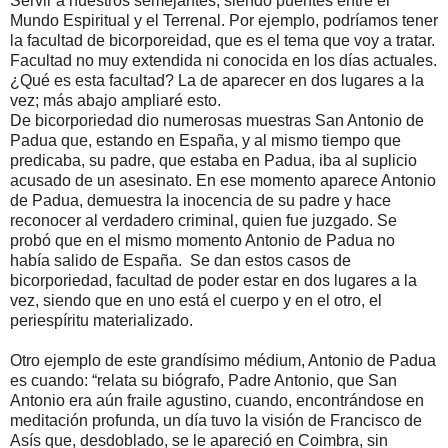
Servir a nuestros semejantes, siendo puentes entre el
Mundo Espiritual y el Terrenal. Por ejemplo, podríamos tener
la facultad de bicorporeidad, que es el tema que voy a tratar.
Facultad no muy extendida ni conocida en los días actuales.
¿Qué es esta facultad? La de aparecer en dos lugares a la
vez; más abajo ampliaré esto.
De bicorporiedad dio numerosas muestras San Antonio de
Padua que, estando en España, y al mismo tiempo que
predicaba, su padre, que estaba en Padua, iba al suplicio
acusado de un asesinato. En ese momento aparece Antonio
de Padua, demuestra la inocencia de su padre y hace
reconocer al verdadero criminal, quien fue juzgado. Se
probó que en el mismo momento Antonio de Padua no
había salido de España. Se dan estos casos de
bicorporiedad, facultad de poder estar en dos lugares a la
vez, siendo que en uno está el cuerpo y en el otro, el
periespíritu materializado.
Otro ejemplo de este grandísimo médium, Antonio de Padua
es cuando: “relata su biógrafo, Padre Antonio, que San
Antonio era aún fraile agustino, cuando, encontrándose en
meditación profunda, un día tuvo la visión de Francisco de
Asís que, desdoblado, se le apareció en Coimbra, sin