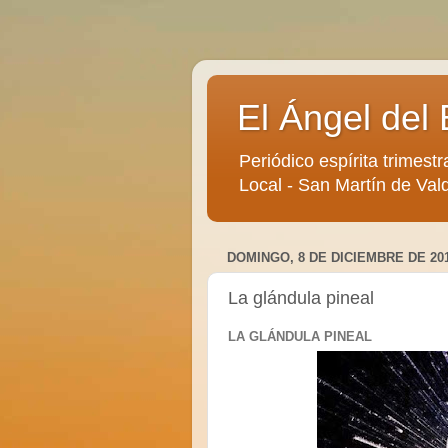
El Ángel del 
Periódico espírita trimestr
Local - San Martín de Vald
DOMINGO, 8 DE DICIEMBRE DE 20
La glándula pineal
LA GLÁNDULA PINEAL