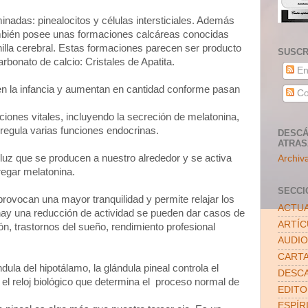
nadas: pinealocitos y células intersticiales. Además
ambién posee unas formaciones calcáreas conocidas
illa cerebral. Estas formaciones parecen ser producto
SUSCR
arbonato de calcio: Cristales de Apatita.
En
 en la infancia y aumentan en cantidad conforme pasan
Co
nciones vitales, incluyendo la secreción de melatonina,
regula varias funciones endocrinas.
DESCÁ
ATRA
luz que se producen a nuestro alrededor y se activa
Archiv
regar melatonina.
SECCI
rovocan una mayor tranquilidad y permite relajar los
ACTUA
 hay una reducción de actividad se pueden dar casos de
ARTÍ
ón, trastornos del sueño, rendimiento profesional
AUDIO
CART
dula del hipotálamo, la glándula pineal controla el
DESC
 el reloj biológico que determina el proceso normal de
EDITO
ESPÍR