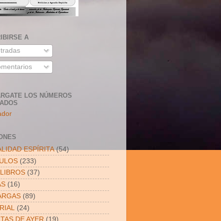
IBIRSE A
tradas
mentarios
RGATE LOS NÚMEROS
SADOS
ador
ONES
LIDAD ESPÍRITA
(54)
CULOS
(233)
LIBROS
(37)
AS
(16)
ARGAS
(89)
RIAL
(24)
ITAS DE AYER
(19)