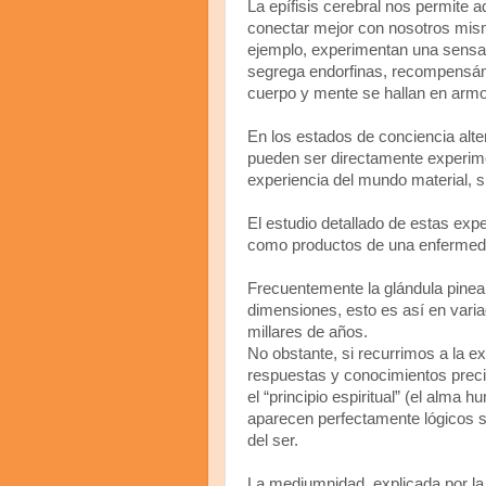
La epífisis cerebral nos permite 
conectar mejor con nosotros mism
ejemplo, experimentan una sensaci
segrega endorfinas, recompensán
cuerpo y mente se hallan en armo
En los estados de conciencia alter
pueden ser directamente experim
experiencia del mundo material, 
El estudio detallado de estas ex
como productos de una enfermeda
Frecuentemente la glándula pineal
dimensiones, esto es así en varia
millares de años.
No obstante, si recurrimos a la exp
respuestas y conocimientos preci
el “principio espiritual” (el alma 
aparecen perfectamente lógicos si
del ser.
La mediumnidad, explicada por la 