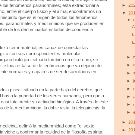
de los fenómenos paranormales; esta extraordinaria
►
20
mo, entre el cuerpo físico y el alma, encontramos un
▼
20
iespíritu que es el origen de todos los fenómenos
▼
ales, paranormales y mediúmnicos que se producen en
A
able de los denominados estados de conciencia
L
E
leza semi-material, es capaz de conectar las
lógico con sus correspondientes moléculas
►
 órgano biológico, situado también en el cerebro, se
►
mite toda esta serie de fenómenos que ya dejaron de
ente normales y capaces de ser desarrollados en
►
►
►
dula pineal, situada en la parte baja del cerebro, que
l hasta la pubertad de los seres humanos, pero que a
►
 casi totalmente su actividad biológica. A través de este
►
de la mediumnidad, la doble vista, la telequinesis, la
►
.
►
20
medicina, definió la mediumnidad como “el sexto
►
20
 viene a confirmar la realidad de la filosofía espírita,