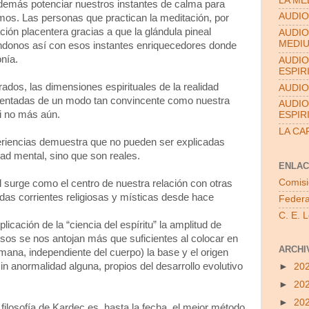
LA ME
además potenciar nuestros instantes de calma para
AUDIO
os. Las personas que practican la meditación, por
ón placentera gracias a que la glándula pineal
AUDIO
MEDI
donos así con esos instantes enriquecedores donde
nía.
AUDIO
ESPIR
ados, las dimensiones espirituales de la realidad
AUDIO
entadas de un modo tan convincente como nuestra
AUDIO
si no más aún.
ESPIR
LA CA
periencias demuestra que no pueden ser explicadas
d mental, sino que son reales.
ENLAC
Comisi
 surge como el centro de nuestra relación con otras
das corrientes religiosas y místicas desde hace
Federa
C. E. 
licación de la “ciencia del espíritu” la amplitud de
sos se nos antojan más que suficientes al colocar en
ARCHI
humana, independiente del cuerpo) la base y el origen
n anormalidad alguna, propios del desarrollo evolutivo
►
20
►
20
►
20
filosofía de Kardec es, hasta la fecha, el mejor método