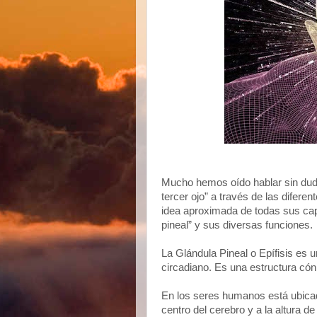
Mucho hemos oído hablar sin duda 
tercer ojo” a través de las difer
idea aproximada de todas sus cap
pineal” y sus diversas funciones.
La Glándula Pineal o Epífisis es 
circadiano. Es una estructura có
En los seres humanos está ubicada
centro del cerebro y a la altura de 