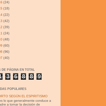
16
(24)
15
(18)
14
(22)
13
(42)
12
(39)
11
(24)
10
(48)
09
(60)
08
(96)
07
(40)
S DE PÁGINA EN TOTAL
1
3
6
8
8
9
DAS POPULARES
ORTO SEGÚN EL ESPIRITISMO
s lo que generalmente conduce a
dre a tomar la decisión de