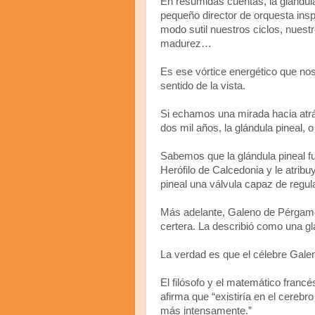
En resumidas cuentas, la glándula
pequeño director de orquesta insp
modo sutil nuestros ciclos, nuestr
madurez…
Es ese vórtice energético que nos 
sentido de la vista.
Si echamos una mirada hacia atr
dos mil años, la glándula pineal, o
Sabemos que la glándula pineal fue
Herófilo de Calcedonia y le atribu
pineal una válvula capaz de regu
Más adelante, Galeno de Pérgamo 
certera. La describió como una gl
La verdad es que el célebre Gale
El filósofo y el matemático fran
afirma que “existiría en el cerebro
más intensamente.”