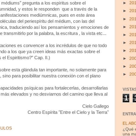
 médiums” pregunta a los espíritus sobre el
►
20
umnidad, y estos le responden que a través de la
►
20
manifestaciones mediúmnicas, pues en este área
►
20
oléculas del periespíritu del médium, con las del
►
20
unica, traduciendo así los pensamientos y emociones de
 transmitirlo por la palabra, la escritura , la vista etc...
►
20
►
20
estaciones es convencer a los incrédulos de que no todo
►
20
iendo a los que ya creen ideas más exactas sobre el
 el Espiritismo?” Cap. II.)
►
20
►
20
bre esta glándula tan importante, no solamente para
►
20
, sino para posibilitar nuestra conexión con el plano
acidades psíquicas para fortalecerlas, desarrollarlas
VISTA
, más elevados y no desviarnos del camino que lleva al
1
Cielo Gallego
Centro Espírita "Entre el Cielo y la Tierra"
ENTRA
EL AB
CULOS
¿Qué e
una ma