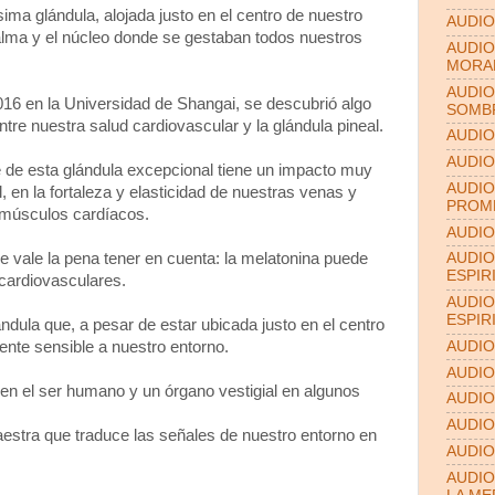
ma glándula, alojada justo en el centro de nuestro
AUDIO
 alma y el núcleo donde se gestaban todos nuestros
AUDIO
MORA
AUDIO
016 en la Universidad de Shangai, se descubrió algo
SOMB
entre nuestra salud cardiovascular y la glándula pineal.
AUDIO
AUDIO
e de esta glándula excepcional tiene un impacto muy
AUDIO
l, en la fortaleza y elasticidad de nuestras venas y
PROME
s músculos cardíacos.
AUDIO
e vale la pena tener en cuenta: la melatonina puede
AUDIO
ESPIR
cardiovasculares.
AUDIO
ESPIR
ndula que, a pesar de estar ubicada justo en el centro
ente sensible a nuestro entorno.
AUDIO
AUDIO
en el ser humano y un órgano vestigial en algunos
AUDIO
AUDIO
aestra que traduce las señales de nuestro entorno en
AUDIO
AUDIO