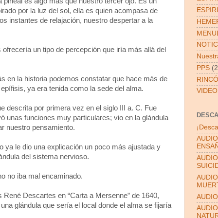
 pineal es algo más que nuestro tercer ojo. Es un
ESPIR
irado por la luz del sol, ella es quien acompasa de
os instantes de relajación, nuestro despertar a la
HEMER
MENUD
NOTIC
ofrecería un tipo de percepción que iría más allá del
Nuestra
PPS
(2
ás en la historia podemos constatar que hace más de
RINCÓ
 epífisis, ya era tenida como la sede del alma.
VIDEO
 descrita por primera vez en el siglo III a. C. Fue
DESC
yó unas funciones muy particulares; vio en la glándula
lar nuestro pensamiento.
¡Desca
AUDIO
ENSAÑ
ya le dio una explicación un poco más ajustada y
ándula del sistema nervioso.
AUDIO
SUICI
no no iba mal encaminado.
AUDIO
MUER
cés René Descartes en “Carta a Mersenne” de 1640,
AUDIO
 una glándula que sería el local donde el alma se fijaría
AUDIO
NATU