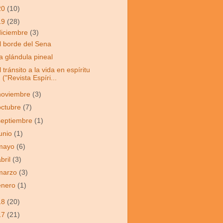
20
(10)
19
(28)
diciembre
(3)
l borde del Sena
a glándula pineal
l tránsito a la vida en espíritu
("Revista Espíri...
noviembre
(3)
octubre
(7)
septiembre
(1)
junio
(1)
mayo
(6)
abril
(3)
marzo
(3)
enero
(1)
18
(20)
17
(21)