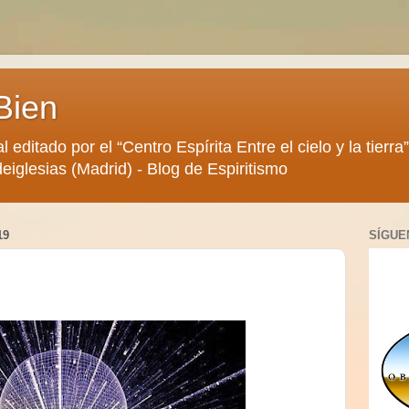
Bien
al editado por el “Centro Espírita Entre el cielo y la tier
eiglesias (Madrid) - Blog de Espiritismo
19
SÍGUE