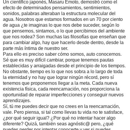
Un científico japonés, Masaru Emoto, demostró como el
efecto de determinados pensamientos, sentimientos,
sonidos, palabras alteraban la estructura molecular del
agua. Nosotros que estamos formados en un 70 por ciento
de agua ¿te imaginas lo que nos debe suceder, según lo
que pensemos, sintamos, o lo que percibimos del ambiente
que nos rodea? Son muchas las filosofías que enseñan que
para cambiar algo, hay que hacerlo desde dentro, desde la
parte más íntima de nuestro ser.
Para ello es preciso saber cómo somos, auto conocernos.
Sé que es muy difícil cambiar, porque tenemos pautas
establecidas y arraigadas desde el principio de los tiempos.
No obstante, tiempo es lo que nos sobra a lo largo de toda
la eternidad y no hay que lograr ningún récord, pero sí
tenemos que proponernos llegar a la meta. Cada nueva
existencia física, cada reencarnación, nos proporciona la
oportunidad de reparar imperfecciones y conseguir nuevos
aprendizajes.
Sí, tú me puedes decir que no crees en la reencarnación,
vale. Pero piensa, si tal como llevas tu vida no te satisface,
¿por qué seguir igual? ¿Por qué no intentar hacer algo
diferente? Quizá, también seas agnóstic@ pero, ¿qué
puedes perder por intentar conocerte y ver si puedes