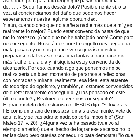
ascender” pero para ello tengo que pasar por encima
de…… ¿Seguiríamos deseándolo? Posiblemente sí, o tal
vez, al concienciarnos del daño que podemos hacer
esperaríamos nuestra legítima oportunidad.
Y aún, cuando creo que no atañe a nadie más que a mí ¿es
realmente lo mejor? Puedo estar convencida hasta de que
me lo merezco. ¡Anda que no he trabajado poco! Como para
no conseguirlo. No será que nuestro orgullo nos juega una
mala pasada y no nos permite ver si quizás no estoy
preparada, o tal vez sólo sea una fantasía para hacerme
más fácil el día a día y ni siquiera estoy convencida de
alcanzarlo. Por eso, cuando algo que pensamos no se
realiza sería un buen momento de pararnos a reflexionar
con honradez y mirar si realmente, esa idea, está ausente
de todo tipo de egoísmo, y también, si estamos convencidos
de querer realmente conseguirlo. ¿Has pensado en este
último punto? ¿Realmente queremos conseguirlo?
El gran modelo del cristianismo, JESÚS dijo: “Si tuvierais
FE como un grano de mostaza, diríais a ese monte: Vete de
aquí allá, y se trasladaría; nada os sería imposible” (San
Mateo 17, v. 20). ¿Alguna vez te ha pasado (vuelvo al
ejemplo anterior) que el hecho de lograr ese ascenso no lo
tenías claro pero querías conseguirlo para demostrar ”lo que