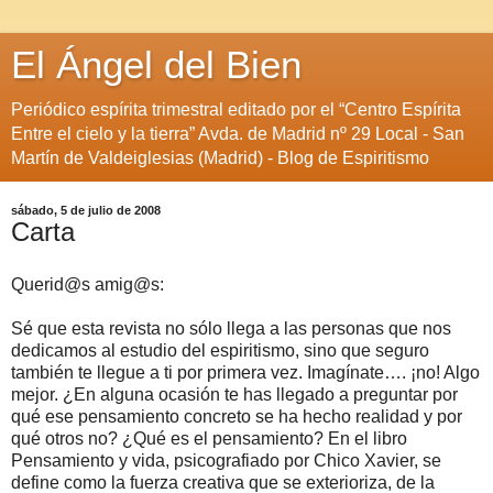
El Ángel del Bien
Periódico espírita trimestral editado por el “Centro Espírita
Entre el cielo y la tierra” Avda. de Madrid nº 29 Local - San
Martín de Valdeiglesias (Madrid) - Blog de Espiritismo
sábado, 5 de julio de 2008
Carta
Querid@s amig@s:
Sé que esta revista no sólo llega a las personas que nos
dedicamos al estudio del espiritismo, sino que seguro
también te llegue a ti por primera vez. Imagínate…. ¡no! Algo
mejor. ¿En alguna ocasión te has llegado a preguntar por
qué ese pensamiento concreto se ha hecho realidad y por
qué otros no? ¿Qué es el pensamiento? En el libro
Pensamiento y vida, psicografiado por Chico Xavier, se
define como la fuerza creativa que se exterioriza, de la