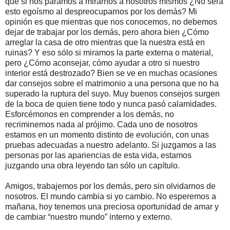
que si nos paramos a mirarnos a nosotros mismos ¿No será
esto egoísmo al despreocuparnos por los demás? Mi
opinión es que mientras que nos conocemos, no debemos
dejar de trabajar por los demás, pero ahora bien ¿Cómo
arreglar la casa de otro mientras que la nuestra está en
ruinas? Y eso sólo si miramos la parte externa o material,
pero ¿Cómo aconsejar, cómo ayudar a otro si nuestro
interior está destrozado? Bien se ve en muchas ocasiones
dar consejos sobre el matrimonio a una persona que no ha
superado la ruptura del suyo. Muy buenos consejos surgen
de la boca de quien tiene todo y nunca pasó calamidades.
Esforcémonos en comprender a los demás, no
recriminemos nada al prójimo. Cada uno de nosotros
estamos en un momento distinto de evolución, con unas
pruebas adecuadas a nuestro adelanto. Si juzgamos a las
personas por las apariencias de esta vida, estamos
juzgando una obra leyendo tan sólo un capítulo.
Amigos, trabajemos por los demás, pero sin olvidarnos de
nosotros. El mundo cambia si yo cambio. No esperemos a
mañana, hoy tenemos una preciosa oportunidad de amar y
de cambiar “nuestro mundo” interno y externo.