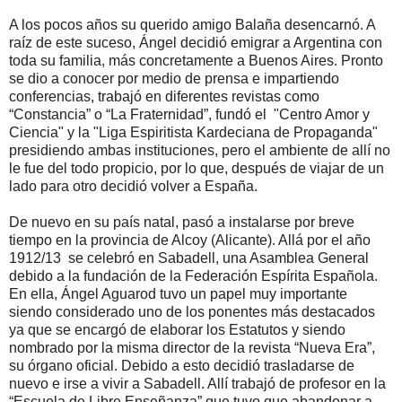
A los pocos años su querido amigo Balaña desencarnó. A
raíz de este suceso, Ángel decidió emigrar a Argentina con
toda su familia, más concretamente a Buenos Aires. Pronto
se dio a conocer por medio de prensa e impartiendo
conferencias, trabajó en diferentes revistas como
“Constancia” o “La Fraternidad”, fundó el "Centro Amor y
Ciencia" y la "Liga Espiritista Kardeciana de Propaganda"
presidiendo ambas instituciones, pero el ambiente de allí no
le fue del todo propicio, por lo que, después de viajar de un
lado para otro decidió volver a España.
De nuevo en su país natal, pasó a instalarse por breve
tiempo en la provincia de Alcoy (Alicante). Allá por el año
1912/13 se celebró en Sabadell, una Asamblea General
debido a la fundación de la Federación Espírita Española.
En ella, Ángel Aguarod tuvo un papel muy importante
siendo considerado uno de los ponentes más destacados
ya que se encargó de elaborar los Estatutos y siendo
nombrado por la misma director de la revista “Nueva Era”,
su órgano oficial. Debido a esto decidió trasladarse de
nuevo e irse a vivir a Sabadell. Allí trabajó de profesor en la
“Escuela de Libre Enseñanza” que tuvo que abandonar a