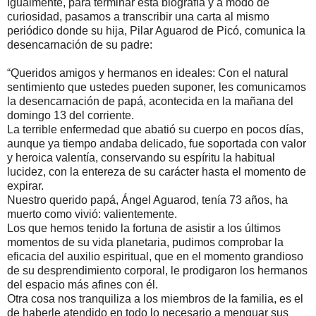
Igualmente, para terminar esta biografía y a modo de
curiosidad, pasamos a transcribir una carta al mismo
periódico donde su hija, Pilar Aguarod de Picó, comunica la
desencarnación de su padre:
“Queridos amigos y hermanos en ideales: Con el natural
sentimiento que ustedes pueden suponer, les comunicamos
la desencarnación de papá, acontecida en la mañana del
domingo 13 del corriente.
La terrible enfermedad que abatió su cuerpo en pocos días,
aunque ya tiempo andaba delicado, fue soportada con valor
y heroica valentía, conservando su espíritu la habitual
lucidez, con la entereza de su carácter hasta el momento de
expirar.
Nuestro querido papá, Ángel Aguarod, tenía 73 años, ha
muerto como vivió: valientemente.
Los que hemos tenido la fortuna de asistir a los últimos
momentos de su vida planetaria, pudimos comprobar la
eficacia del auxilio espiritual, que en el momento grandioso
de su desprendimiento corporal, le prodigaron los hermanos
del espacio más afines con él.
Otra cosa nos tranquiliza a los miembros de la familia, es el
de haberle atendido en todo lo necesario a menguar sus