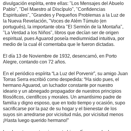
divulgación espírita, entre ellas: "Los Mensajes del Abuelo
Pablo", "Del Maestro al Discípulo", "Confidencias
Espirituales", "Grandes y Pequeños Problemas a la Luz de
la Nueva Revelación, "Voces de Além Túmulo (en
portugués), la importante obra "El Sermón de la Montaña",
"La Verdad a los Niños", libros que decían ser de origen
espiritual, pues Aguarod poseía mediumnidad intuitiva, por
medio de la cual él comentaba que le fueron dictadas.
El día 13 de Noviembre de 1932, desencarnó, en Porto
Alegre, contando con 72 años.
En el periódico espírita “La Luz del Porvenir”, su amigo Juan
Torras Serra escribió como despedida: “Ha sido pues, el
hermano Aguarod, un luchador constante por nuestro
ideario y un abnegado propagador de nuestros principios
filosóficos, científicos y morales. Un amantísimo padre de
familia y digno esposo, que en todo tiempo y ocasión, supo
sacrificarse por la paz de su hogar y el bienestar de los
suyos sin arredrarse por vicisitud más, por vicisitud menos
¡Hasta luego querido hermano!”