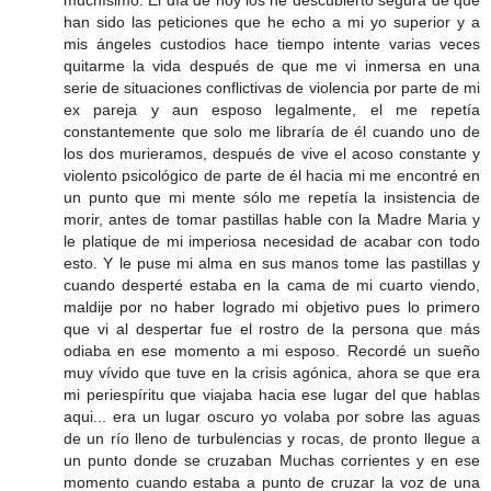
muchísimo. El día de hoy los he descubierto segura de que
han sido las peticiones que he echo a mi yo superior y a
mis ángeles custodios hace tiempo intente varias veces
quitarme la vida después de que me vi inmersa en una
serie de situaciones conflictivas de violencia por parte de mi
ex pareja y aun esposo legalmente, el me repetía
constantemente que solo me libraría de él cuando uno de
los dos murieramos, después de vive el acoso constante y
violento psicológico de parte de él hacia mi me encontré en
un punto que mi mente sólo me repetía la insistencia de
morir, antes de tomar pastillas hable con la Madre Maria y
le platique de mi imperiosa necesidad de acabar con todo
esto. Y le puse mi alma en sus manos tome las pastillas y
cuando desperté estaba en la cama de mi cuarto viendo,
maldije por no haber logrado mi objetivo pues lo primero
que vi al despertar fue el rostro de la persona que más
odiaba en ese momento a mi esposo. Recordé un sueño
muy vívido que tuve en la crisis agónica, ahora se que era
mi periespíritu que viajaba hacia ese lugar del que hablas
aqui... era un lugar oscuro yo volaba por sobre las aguas
de un río lleno de turbulencias y rocas, de pronto llegue a
un punto donde se cruzaban Muchas corrientes y en ese
momento cuando estaba a punto de cruzar la voz de una