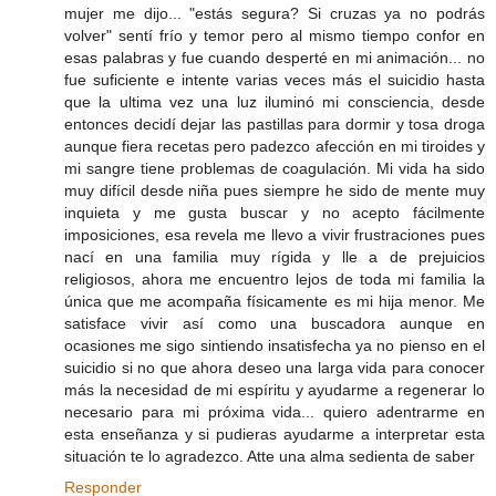
mujer me dijo... "estás segura? Si cruzas ya no podrás
volver" sentí frío y temor pero al mismo tiempo confor en
esas palabras y fue cuando desperté en mi animación... no
fue suficiente e intente varias veces más el suicidio hasta
que la ultima vez una luz iluminó mi consciencia, desde
entonces decidí dejar las pastillas para dormir y tosa droga
aunque fiera recetas pero padezco afección en mi tiroides y
mi sangre tiene problemas de coagulación. Mi vida ha sido
muy difícil desde niña pues siempre he sido de mente muy
inquieta y me gusta buscar y no acepto fácilmente
imposiciones, esa revela me llevo a vivir frustraciones pues
nací en una familia muy rígida y lle a de prejuicios
religiosos, ahora me encuentro lejos de toda mi familia la
única que me acompaña físicamente es mi hija menor. Me
satisface vivir así como una buscadora aunque en
ocasiones me sigo sintiendo insatisfecha ya no pienso en el
suicidio si no que ahora deseo una larga vida para conocer
más la necesidad de mi espíritu y ayudarme a regenerar lo
necesario para mi próxima vida... quiero adentrarme en
esta enseñanza y si pudieras ayudarme a interpretar esta
situación te lo agradezco. Atte una alma sedienta de saber
Responder