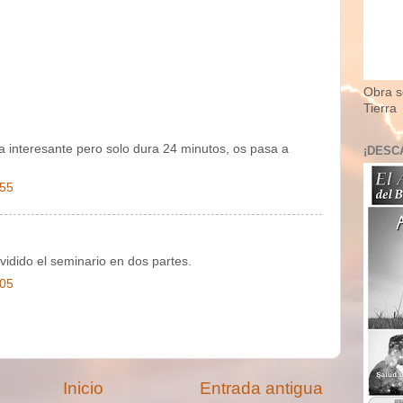
Obra so
Tierra
a interesante pero solo dura 24 minutos, os pasa a
¡DESC
:55
idido el seminario en dos partes.
:05
Inicio
Entrada antigua