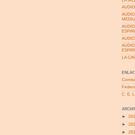
LA ME
AUDIO
AUDIO
MEDI
AUDIO
ESPIR
AUDIO
AUDIO
ESPIR
LA CA
ENLAC
Comisi
Federa
C. E. 
ARCHI
►
20
►
20
►
20