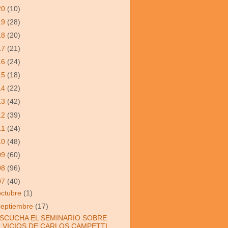
20
(10)
19
(28)
18
(20)
17
(21)
16
(24)
15
(18)
14
(22)
13
(42)
12
(39)
11
(24)
10
(48)
09
(60)
08
(96)
07
(40)
octubre
(1)
septiembre
(17)
SCUCHA EL SEMINARIO SOBRE
VICIOS DE CARLOS CAMPETTI