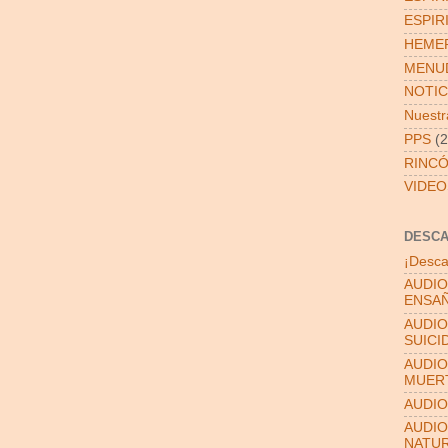
ESPIR
HEMER
MENUD
NOTIC
Nuestra
PPS
(2
RINCÓ
VIDEO
DESC
¡Desca
AUDIO
ENSAÑ
AUDIO
SUICI
AUDIO
MUER
AUDIO
AUDIO
NATU