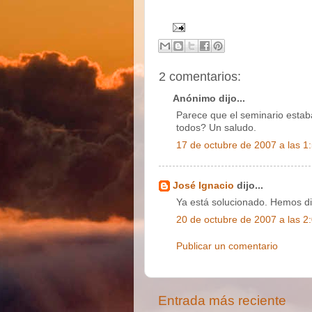
2 comentarios:
Anónimo dijo...
Parece que el seminario estab
todos? Un saludo.
17 de octubre de 2007 a las 1
José Ignacio
dijo...
Ya está solucionado. Hemos div
20 de octubre de 2007 a las 2
Publicar un comentario
Entrada más reciente