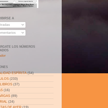
IBIRSE A
tradas
mentarios
RGATE LOS NÚMEROS
SADOS
ador
ONES
LIDAD ESPÍRITA
(54)
CULOS
(233)
LIBROS
(37)
AS
(16)
ARGAS
(89)
RIAL
(24)
ITAS DE AYER
(19)