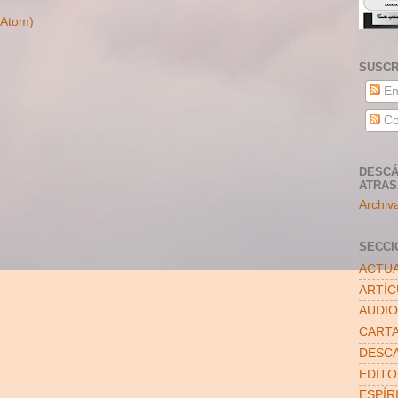
(Atom)
SUSCR
En
Co
DESCÁ
ATRA
Archiv
SECCI
ACTUA
ARTÍ
AUDIO
CART
DESC
EDITO
ESPÍR