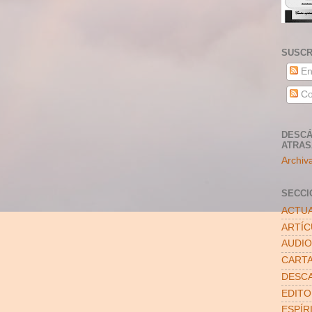
SUSCR
En
Co
DESCÁ
ATRA
Archiv
SECCI
ACTUA
ARTÍ
AUDIO
CART
DESC
EDITO
ESPÍR