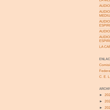
LA ME
AUDIO
AUDIO
MEDI
AUDIO
ESPIR
AUDIO
AUDIO
ESPIR
LA CA
ENLAC
Comisi
Federa
C. E. 
ARCHI
►
20
►
20
►
20