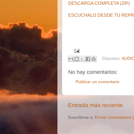
DESCARGA COMPLETA (ZIP)
ESCUCHALO DESDE TU REPR
Etiquetas:
AUDI
No hay comentarios:
Publicar un comentario
Entrada más reciente
Suscribirse a:
Enviar comentarios 