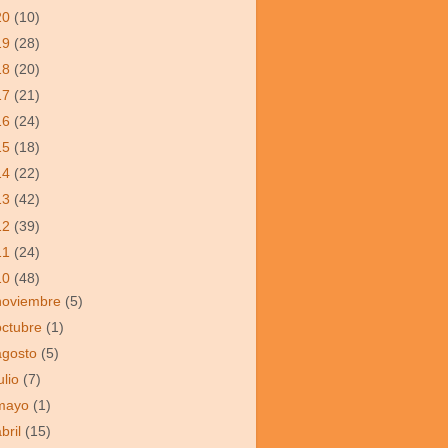
20
(10)
19
(28)
18
(20)
17
(21)
16
(24)
15
(18)
14
(22)
13
(42)
12
(39)
11
(24)
10
(48)
noviembre
(5)
octubre
(1)
agosto
(5)
ulio
(7)
mayo
(1)
abril
(15)