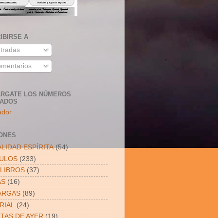
IBIRSE A
tradas
mentarios
RGATE LOS NÚMEROS
SADOS
ador
ONES
LIDAD ESPÍRITA
(54)
CULOS
(233)
LIBROS
(37)
AS
(16)
ARGAS
(89)
RIAL
(24)
ITAS DE AYER
(19)