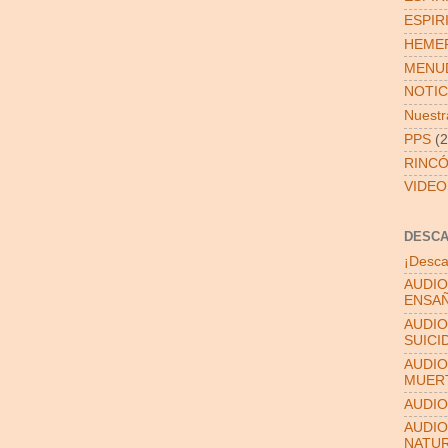
ESPIR
HEMER
MENUD
NOTIC
Nuestra
PPS
(2
RINCÓ
VIDEO
DESC
¡Desca
AUDIO
ENSAÑ
AUDIO
SUICI
AUDIO
MUER
AUDIO
AUDIO
NATU