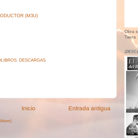
ODUCTOR (M3U)
Obra so
Tierra
¡DESC
OLIBROS
,
DESCARGAS
Inicio
Entrada antigua
(Atom)