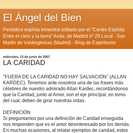
El Ángel del Bien
Periódico espírita trimestral editado por el “Centro Espírita
Entre el cielo y la tierra” Avda. de Madrid nº 29 Local - San
Martín de Valdeiglesias (Madrid) - Blog de Espiritismo
miércoles, 13 de junio de 2007
LA CARIDAD
"FUERA DE LA CARIDAD NO HAY SALVACIÓN" (ALLAN
KARDEC). Tenemos ante nosotros una de las frases más
célebres de nuestro admirado Allan Kardec, recordándonos
que la Caridad, junto al Amor, son el eje principal, en torno
del cual, deben de girar nuestras vidas.
DEFINICIÓN
Si preguntamos por una definición de Caridad enseguida
nos responden que es el amor desinteresado por los demás.
En muchas ocasiones, al relatar ejemplos de caridad, estos