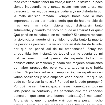
todo estar estable,tener un trabajo bueno, disfrutar un poco
siendo independiente y tantas cosas mas que ahora me
parecen tonterías, que aunque pudiera ya no disfrutaría por
la mala decisión tomada. Siempre había sido lo mas
importante poder ser madre, creía que de haberlo sido de
mas joven mi vida hubiera sido distinta,sin tanto
sufrimiento, y cuando me tocó no pude aceptarla! Por qué?
Qué pasó en mi cabeza, en mi interior? Si siempre rechacé
la violencia,la muerte sin sentido,me dolía tanto la muerte
de personas jóvenes que ya no podrían disfrutar de la vida,
por qué no pensé así de mi embrioncito?. Estoy tan
arrepentida, fue instantáneo todo,el darme cuenta de mi
mal accionar,mi mal pensar...de repente todos mis
pensamientos cambiaron y podía ver mejores situaciones
de haber proseguido, pero ya era tarde,ya solo había
dolor... Si pudiera volver el tiempo atrás, me repetí eso en
varias ocasiones y solo empeoré cada acción. Por qué no
pude ser feliz con la noticia? Por qué no lo pude proteger ?
Por qué me sentí tan incapaz en esos momentos si toda mi
vida pensé lo contrario,y las personas que me conocían
pensaban que sería una buena madre....Qué me pasó?
Ahora siento que no podré vivir con éste pesar mucho
tiempo, siento que no merezco nada bueno de lo que