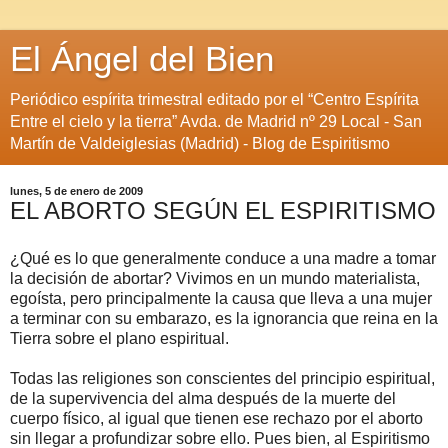
El Ángel del Bien
Periódico espírita trimestral editado por el “Centro Espírita
Entre el cielo y la tierra” Avda. de Madrid nº 29 Local - San
Martín de Valdeiglesias (Madrid) - Blog de Espiritismo
lunes, 5 de enero de 2009
EL ABORTO SEGÚN EL ESPIRITISMO
¿Qué es lo que generalmente conduce a una madre a tomar
la decisión de abortar? Vivimos en un mundo materialista,
egoísta, pero principalmente la causa que lleva a una mujer
a terminar con su embarazo, es la ignorancia que reina en la
Tierra sobre el plano espiritual.
Todas las religiones son conscientes del principio espiritual,
de la supervivencia del alma después de la muerte del
cuerpo físico, al igual que tienen ese rechazo por el aborto
sin llegar a profundizar sobre ello. Pues bien, al Espiritismo