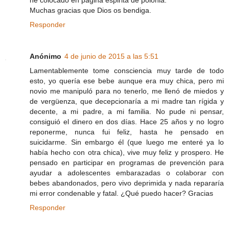
he colocado en pagina espirita de polonia.
Muchas gracias que Dios os bendiga.
Responder
Anónimo
4 de junio de 2015 a las 5:51
Lamentablemente tome consciencia muy tarde de todo
esto, yo quería ese bebe aunque era muy chica, pero mi
novio me manipuló para no tenerlo, me llenó de miedos y
de vergüenza, que decepcionaría a mi madre tan rígida y
decente, a mi padre, a mi familia. No pude ni pensar,
consiguió el dinero en dos días. Hace 25 años y no logro
reponerme, nunca fui feliz, hasta he pensado en
suicidarme. Sin embargo él (que luego me enteré ya lo
había hecho con otra chica), vive muy feliz y prospero. He
pensado en participar en programas de prevención para
ayudar a adolescentes embarazadas o colaborar con
bebes abandonados, pero vivo deprimida y nada repararía
mi error condenable y fatal. ¿Qué puedo hacer? Gracias
Responder