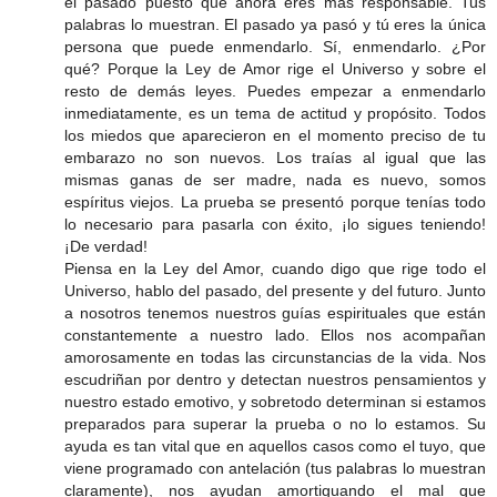
el pasado puesto que ahora eres más responsable. Tus
palabras lo muestran. El pasado ya pasó y tú eres la única
persona que puede enmendarlo. Sí, enmendarlo. ¿Por
qué? Porque la Ley de Amor rige el Universo y sobre el
resto de demás leyes. Puedes empezar a enmendarlo
inmediatamente, es un tema de actitud y propósito. Todos
los miedos que aparecieron en el momento preciso de tu
embarazo no son nuevos. Los traías al igual que las
mismas ganas de ser madre, nada es nuevo, somos
espíritus viejos. La prueba se presentó porque tenías todo
lo necesario para pasarla con éxito, ¡lo sigues teniendo!
¡De verdad!
Piensa en la Ley del Amor, cuando digo que rige todo el
Universo, hablo del pasado, del presente y del futuro. Junto
a nosotros tenemos nuestros guías espirituales que están
constantemente a nuestro lado. Ellos nos acompañan
amorosamente en todas las circunstancias de la vida. Nos
escudriñan por dentro y detectan nuestros pensamientos y
nuestro estado emotivo, y sobretodo determinan si estamos
preparados para superar la prueba o no lo estamos. Su
ayuda es tan vital que en aquellos casos como el tuyo, que
viene programado con antelación (tus palabras lo muestran
claramente), nos ayudan amortiguando el mal que