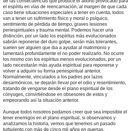
de las consecuencias que produce el aborto provocado para
el espíritu en vías de reencarnación, al margen de que cada
caso tiene situaciones especiales a tener en cuenta, todos
van a tener un sufrimiento físico y moral o psíquico,
sentimiento de pérdida de tiempo, graves lesiones
periespirituales y trauma mental. Podemos hacer una
distinción, por un lado los espíritus más evolucionados
sabrán reponerse del duro golpe, serán más tolerantes,
suelen ser alguien que iba a ayudar al matrimonio y
lamentará profundamente el no poder realizarlo. No ocurre
los mismo con los espíritus menos evolucionados, por un
lado necesitarán más ayuda espiritual para reponerse y
volver a adquirir su forma periespiritual anterior.
Normalmente, vinculados a los padres por lazos
desarmónicos, se dejarán llevar por el odio y resentimiento,
tratando de vengarse desde el plano espiritual de los
cónyuges, convirtiéndose en obsesores de estos y
empeorando así la situación anterior.
Aunque todos nosotros podamos creer que sea imposible el
tener enemigos en el plano espiritual, si observamos y
analizamos la historia, vemos que tenemos un pasado
turbulento con más de cinco mil años en guerras,