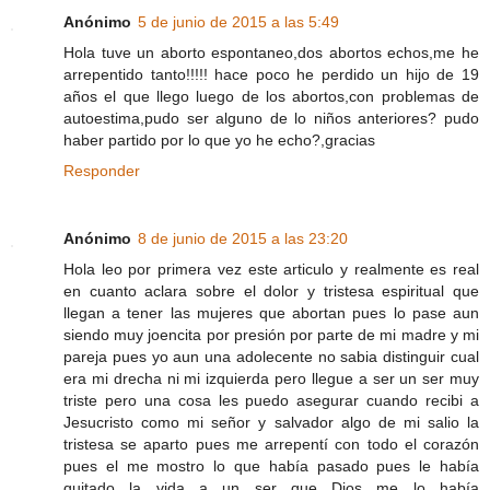
Anónimo
5 de junio de 2015 a las 5:49
Hola tuve un aborto espontaneo,dos abortos echos,me he
arrepentido tanto!!!!! hace poco he perdido un hijo de 19
años el que llego luego de los abortos,con problemas de
autoestima,pudo ser alguno de lo niños anteriores? pudo
haber partido por lo que yo he echo?,gracias
Responder
Anónimo
8 de junio de 2015 a las 23:20
Hola leo por primera vez este articulo y realmente es real
en cuanto aclara sobre el dolor y tristesa espiritual que
llegan a tener las mujeres que abortan pues lo pase aun
siendo muy joencita por presión por parte de mi madre y mi
pareja pues yo aun una adolecente no sabia distinguir cual
era mi drecha ni mi izquierda pero llegue a ser un ser muy
triste pero una cosa les puedo asegurar cuando recibi a
Jesucristo como mi señor y salvador algo de mi salio la
tristesa se aparto pues me arrepentí con todo el corazón
pues el me mostro lo que había pasado pues le había
quitado la vida a un ser que Dios me lo había