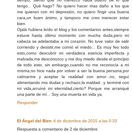
tengo... Qué hago? No quiero hacer mas daño a los que
me quieren con mi depresión, no quiero fingir una buena
cara,un buen ánimo, y tampoco me creo merecer estar
bien.
Ojalá hubiera leído el blog y los comentarios antes,siempre
estuve hasta último momento con mucha duda,pero mi
cabeza se adelantaba a mi corazón. No tuve valor de salir
corriendo y desistir,me comió el miedo... Es muy feo todo
esto,como descubrir mi verdadera esencia imperfecta y
malvada,me desconozco y me doy miedo desde el principio
de todo esto, sin embargo,cuando no me reconocía a mi
misma,no hice nada por volver a ser la buena persona,por
calmarme y aceptar la realidad con amor...no, seguí
alimentando mis dudas y rechazo,la maldad...y terminé con
mi vida,arruiné mi eternidad,cierto? Porque me arranqué
una parte de mí... Soy una muerta en vida ya.
Responder
El Ángel del Bien
4 de diciembre de 2015 a las 0:33
Respuesta a comentario de 2 de diciembre