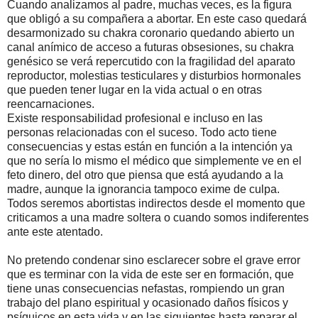
Cuando analizamos al padre, muchas veces, es la figura
que obligó a su compañera a abortar. En este caso quedará
desarmonizado su chakra coronario quedando abierto un
canal anímico de acceso a futuras obsesiones, su chakra
genésico se verá repercutido con la fragilidad del aparato
reproductor, molestias testiculares y disturbios hormonales
que pueden tener lugar en la vida actual o en otras
reencarnaciones.
Existe responsabilidad profesional e incluso en las
personas relacionadas con el suceso. Todo acto tiene
consecuencias y estas están en función a la intención ya
que no sería lo mismo el médico que simplemente ve en el
feto dinero, del otro que piensa que está ayudando a la
madre, aunque la ignorancia tampoco exime de culpa.
Todos seremos abortistas indirectos desde el momento que
criticamos a una madre soltera o cuando somos indiferentes
ante este atentado.
No pretendo condenar sino esclarecer sobre el grave error
que es terminar con la vida de este ser en formación, que
tiene unas consecuencias nefastas, rompiendo un gran
trabajo del plano espiritual y ocasionado daños físicos y
psíquicos en esta vida y en las siguientes hasta reparar el