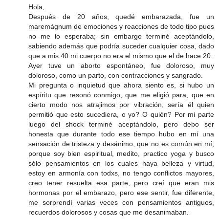
Hola,
Después de 20 años, quedé embarazada, fue un
maremágnum de emociones y reacciones de todo tipo pues
no me lo esperaba; sin embargo terminé aceptándolo,
sabiendo además que podría suceder cualquier cosa, dado
que a mis 40 mi cuerpo no era el mismo que el de hace 20.
Ayer tuve un aborto espontáneo, fue doloroso, muy
doloroso, como un parto, con contracciones y sangrado.
Mi pregunta o inquietud que ahora siento es, si hubo un
espíritu que resonó conmigo, que me eligió para, que en
cierto modo nos atrajimos por vibración, sería él quien
permitió que esto sucediera, o yo? O quién? Por mi parte
luego del shock terminé aceptándolo, pero debo ser
honesta que durante todo ese tiempo hubo en mí una
sensación de tristeza y desánimo, que no es común en mí,
porque soy bien espiritual, medito, practico yoga y busco
sólo pensamientos en los cuales haya belleza y virtud,
estoy en armonía con todxs, no tengo conflictos mayores,
creo tener resuelta esa parte, pero creí que eran mis
hormonas por el embarazo, pero ese sentir, fue diferente,
me sorprendí varias veces con pensamientos antiguos,
recuerdos dolorosos y cosas que me desanimaban.