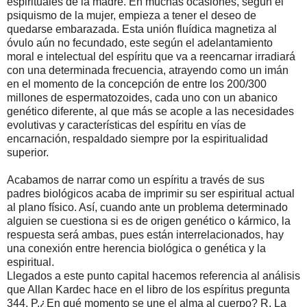
espirituales de la madre. En muchas ocasiones, según el
psiquismo de la mujer, empieza a tener el deseo de
quedarse embarazada. Esta unión fluídica magnetiza al
óvulo aún no fecundado, este según el adelantamiento
moral e intelectual del espíritu que va a reencarnar irradiará
con una determinada frecuencia, atrayendo como un imán
en el momento de la concepción de entre los 200/300
millones de espermatozoides, cada uno con un abanico
genético diferente, al que más se acople a las necesidades
evolutivas y características del espíritu en vías de
encarnación, respaldado siempre por la espiritualidad
superior.
Acabamos de narrar como un espíritu a través de sus
padres biológicos acaba de imprimir su ser espiritual actual
al plano físico. Así, cuando ante un problema determinado
alguien se cuestiona si es de origen genético o kármico, la
respuesta será ambas, pues están interrelacionados, hay
una conexión entre herencia biológica o genética y la
espiritual.
Llegados a este punto capital hacemos referencia al análisis
que Allan Kardec hace en el libro de los espíritus pregunta
344. P.¿En qué momento se une el alma al cuerpo? R. La