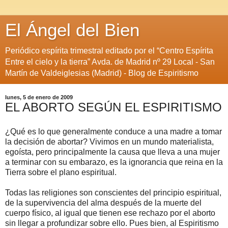
El Ángel del Bien
Periódico espírita trimestral editado por el “Centro Espírita
Entre el cielo y la tierra” Avda. de Madrid nº 29 Local - San
Martín de Valdeiglesias (Madrid) - Blog de Espiritismo
lunes, 5 de enero de 2009
EL ABORTO SEGÚN EL ESPIRITISMO
¿Qué es lo que generalmente conduce a una madre a tomar
la decisión de abortar? Vivimos en un mundo materialista,
egoísta, pero principalmente la causa que lleva a una mujer
a terminar con su embarazo, es la ignorancia que reina en la
Tierra sobre el plano espiritual.
Todas las religiones son conscientes del principio espiritual,
de la supervivencia del alma después de la muerte del
cuerpo físico, al igual que tienen ese rechazo por el aborto
sin llegar a profundizar sobre ello. Pues bien, al Espiritismo