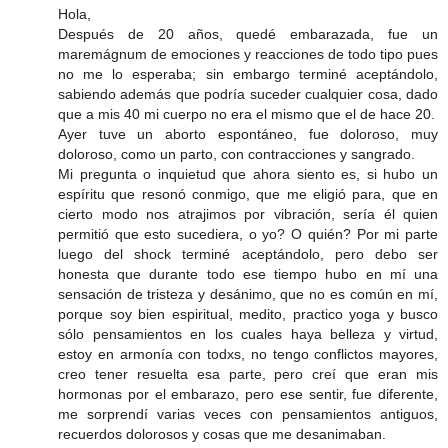
Hola,
Después de 20 años, quedé embarazada, fue un
maremágnum de emociones y reacciones de todo tipo pues
no me lo esperaba; sin embargo terminé aceptándolo,
sabiendo además que podría suceder cualquier cosa, dado
que a mis 40 mi cuerpo no era el mismo que el de hace 20.
Ayer tuve un aborto espontáneo, fue doloroso, muy
doloroso, como un parto, con contracciones y sangrado.
Mi pregunta o inquietud que ahora siento es, si hubo un
espíritu que resonó conmigo, que me eligió para, que en
cierto modo nos atrajimos por vibración, sería él quien
permitió que esto sucediera, o yo? O quién? Por mi parte
luego del shock terminé aceptándolo, pero debo ser
honesta que durante todo ese tiempo hubo en mí una
sensación de tristeza y desánimo, que no es común en mí,
porque soy bien espiritual, medito, practico yoga y busco
sólo pensamientos en los cuales haya belleza y virtud,
estoy en armonía con todxs, no tengo conflictos mayores,
creo tener resuelta esa parte, pero creí que eran mis
hormonas por el embarazo, pero ese sentir, fue diferente,
me sorprendí varias veces con pensamientos antiguos,
recuerdos dolorosos y cosas que me desanimaban.