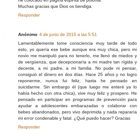
he colocado en pagina espirita de polonia.
Muchas gracias que Dios os bendiga.
Responder
Anónimo
4 de junio de 2015 a las 5:51
Lamentablemente tome consciencia muy tarde de todo
esto, yo quería ese bebe aunque era muy chica, pero mi
novio me manipuló para no tenerlo, me llenó de miedos y
de vergüenza, que decepcionaría a mi madre tan rígida y
decente, a mi padre, a mi familia. No pude ni pensar,
consiguió el dinero en dos días. Hace 25 años y no logro
reponerme, nunca fui feliz, hasta he pensado en
suicidarme. Sin embargo él (que luego me enteré ya lo
había hecho con otra chica), vive muy feliz y prospero. He
pensado en participar en programas de prevención para
ayudar a adolescentes embarazadas o colaborar con
bebes abandonados, pero vivo deprimida y nada repararía
mi error condenable y fatal. ¿Qué puedo hacer? Gracias
Responder