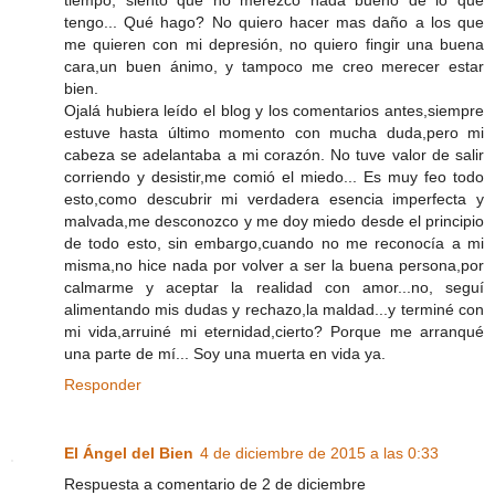
tengo... Qué hago? No quiero hacer mas daño a los que
me quieren con mi depresión, no quiero fingir una buena
cara,un buen ánimo, y tampoco me creo merecer estar
bien.
Ojalá hubiera leído el blog y los comentarios antes,siempre
estuve hasta último momento con mucha duda,pero mi
cabeza se adelantaba a mi corazón. No tuve valor de salir
corriendo y desistir,me comió el miedo... Es muy feo todo
esto,como descubrir mi verdadera esencia imperfecta y
malvada,me desconozco y me doy miedo desde el principio
de todo esto, sin embargo,cuando no me reconocía a mi
misma,no hice nada por volver a ser la buena persona,por
calmarme y aceptar la realidad con amor...no, seguí
alimentando mis dudas y rechazo,la maldad...y terminé con
mi vida,arruiné mi eternidad,cierto? Porque me arranqué
una parte de mí... Soy una muerta en vida ya.
Responder
El Ángel del Bien
4 de diciembre de 2015 a las 0:33
Respuesta a comentario de 2 de diciembre