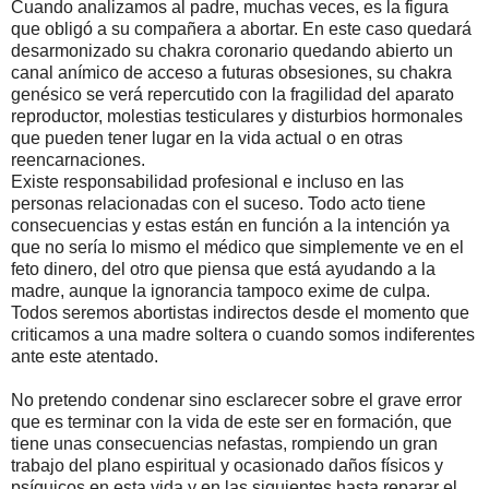
Cuando analizamos al padre, muchas veces, es la figura
que obligó a su compañera a abortar. En este caso quedará
desarmonizado su chakra coronario quedando abierto un
canal anímico de acceso a futuras obsesiones, su chakra
genésico se verá repercutido con la fragilidad del aparato
reproductor, molestias testiculares y disturbios hormonales
que pueden tener lugar en la vida actual o en otras
reencarnaciones.
Existe responsabilidad profesional e incluso en las
personas relacionadas con el suceso. Todo acto tiene
consecuencias y estas están en función a la intención ya
que no sería lo mismo el médico que simplemente ve en el
feto dinero, del otro que piensa que está ayudando a la
madre, aunque la ignorancia tampoco exime de culpa.
Todos seremos abortistas indirectos desde el momento que
criticamos a una madre soltera o cuando somos indiferentes
ante este atentado.
No pretendo condenar sino esclarecer sobre el grave error
que es terminar con la vida de este ser en formación, que
tiene unas consecuencias nefastas, rompiendo un gran
trabajo del plano espiritual y ocasionado daños físicos y
psíquicos en esta vida y en las siguientes hasta reparar el