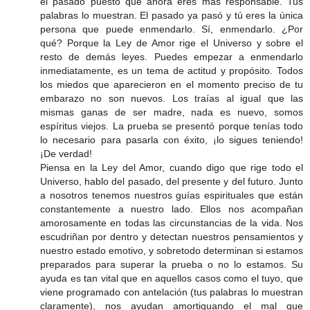
el pasado puesto que ahora eres más responsable. Tus
palabras lo muestran. El pasado ya pasó y tú eres la única
persona que puede enmendarlo. Sí, enmendarlo. ¿Por
qué? Porque la Ley de Amor rige el Universo y sobre el
resto de demás leyes. Puedes empezar a enmendarlo
inmediatamente, es un tema de actitud y propósito. Todos
los miedos que aparecieron en el momento preciso de tu
embarazo no son nuevos. Los traías al igual que las
mismas ganas de ser madre, nada es nuevo, somos
espíritus viejos. La prueba se presentó porque tenías todo
lo necesario para pasarla con éxito, ¡lo sigues teniendo!
¡De verdad!
Piensa en la Ley del Amor, cuando digo que rige todo el
Universo, hablo del pasado, del presente y del futuro. Junto
a nosotros tenemos nuestros guías espirituales que están
constantemente a nuestro lado. Ellos nos acompañan
amorosamente en todas las circunstancias de la vida. Nos
escudriñan por dentro y detectan nuestros pensamientos y
nuestro estado emotivo, y sobretodo determinan si estamos
preparados para superar la prueba o no lo estamos. Su
ayuda es tan vital que en aquellos casos como el tuyo, que
viene programado con antelación (tus palabras lo muestran
claramente), nos ayudan amortiguando el mal que