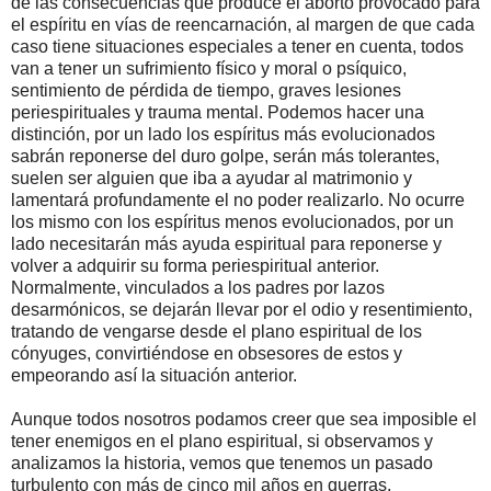
de las consecuencias que produce el aborto provocado para
el espíritu en vías de reencarnación, al margen de que cada
caso tiene situaciones especiales a tener en cuenta, todos
van a tener un sufrimiento físico y moral o psíquico,
sentimiento de pérdida de tiempo, graves lesiones
periespirituales y trauma mental. Podemos hacer una
distinción, por un lado los espíritus más evolucionados
sabrán reponerse del duro golpe, serán más tolerantes,
suelen ser alguien que iba a ayudar al matrimonio y
lamentará profundamente el no poder realizarlo. No ocurre
los mismo con los espíritus menos evolucionados, por un
lado necesitarán más ayuda espiritual para reponerse y
volver a adquirir su forma periespiritual anterior.
Normalmente, vinculados a los padres por lazos
desarmónicos, se dejarán llevar por el odio y resentimiento,
tratando de vengarse desde el plano espiritual de los
cónyuges, convirtiéndose en obsesores de estos y
empeorando así la situación anterior.
Aunque todos nosotros podamos creer que sea imposible el
tener enemigos en el plano espiritual, si observamos y
analizamos la historia, vemos que tenemos un pasado
turbulento con más de cinco mil años en guerras,