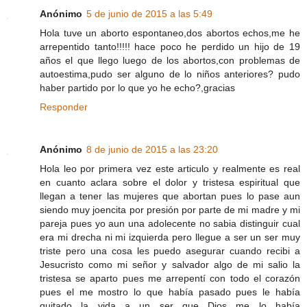
Anónimo
5 de junio de 2015 a las 5:49
Hola tuve un aborto espontaneo,dos abortos echos,me he
arrepentido tanto!!!!! hace poco he perdido un hijo de 19
años el que llego luego de los abortos,con problemas de
autoestima,pudo ser alguno de lo niños anteriores? pudo
haber partido por lo que yo he echo?,gracias
Responder
Anónimo
8 de junio de 2015 a las 23:20
Hola leo por primera vez este articulo y realmente es real
en cuanto aclara sobre el dolor y tristesa espiritual que
llegan a tener las mujeres que abortan pues lo pase aun
siendo muy joencita por presión por parte de mi madre y mi
pareja pues yo aun una adolecente no sabia distinguir cual
era mi drecha ni mi izquierda pero llegue a ser un ser muy
triste pero una cosa les puedo asegurar cuando recibi a
Jesucristo como mi señor y salvador algo de mi salio la
tristesa se aparto pues me arrepentí con todo el corazón
pues el me mostro lo que había pasado pues le había
quitado la vida a un ser que Dios me lo había