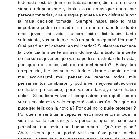
todo estar estable,tener un trabajo bueno, disfrutar un poco
siendo independiente y tantas cosas mas que ahora me
parecen tonterías, que aunque pudiera ya no disfrutaría por
la mala decisión tomada. Siempre había sido lo mas
importante poder ser madre, creía que de haberlo sido de
mas joven mi vida hubiera sido distinta,sin tanto
sufrimiento, y cuando me tocó no pude aceptarla! Por qué?
Qué pasó en mi cabeza, en mi interior? Si siempre rechacé
la violencia,la muerte sin sentido,me dolía tanto la muerte
de personas jóvenes que ya no podrían disfrutar de la vida,
por qué no pensé así de mi embrioncito?. Estoy tan
arrepentida, fue instantáneo todo,el darme cuenta de mi
mal accionar,mi mal pensar...de repente todos mis
pensamientos cambiaron y podía ver mejores situaciones
de haber proseguido, pero ya era tarde,ya solo había
dolor... Si pudiera volver el tiempo atrás, me repetí eso en
varias ocasiones y solo empeoré cada acción. Por qué no
pude ser feliz con la noticia? Por qué no lo pude proteger ?
Por qué me sentí tan incapaz en esos momentos si toda mi
vida pensé lo contrario,y las personas que me conocían
pensaban que sería una buena madre....Qué me pasó?
Ahora siento que no podré vivir con éste pesar mucho
tiempo, siento que no merezco nada bueno de lo que