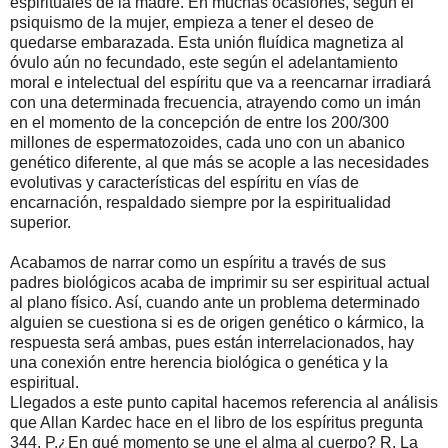
espirituales de la madre. En muchas ocasiones, según el
psiquismo de la mujer, empieza a tener el deseo de
quedarse embarazada. Esta unión fluídica magnetiza al
óvulo aún no fecundado, este según el adelantamiento
moral e intelectual del espíritu que va a reencarnar irradiará
con una determinada frecuencia, atrayendo como un imán
en el momento de la concepción de entre los 200/300
millones de espermatozoides, cada uno con un abanico
genético diferente, al que más se acople a las necesidades
evolutivas y características del espíritu en vías de
encarnación, respaldado siempre por la espiritualidad
superior.
Acabamos de narrar como un espíritu a través de sus
padres biológicos acaba de imprimir su ser espiritual actual
al plano físico. Así, cuando ante un problema determinado
alguien se cuestiona si es de origen genético o kármico, la
respuesta será ambas, pues están interrelacionados, hay
una conexión entre herencia biológica o genética y la
espiritual.
Llegados a este punto capital hacemos referencia al análisis
que Allan Kardec hace en el libro de los espíritus pregunta
344. P.¿En qué momento se une el alma al cuerpo? R. La