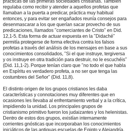
prácticas de las primeras sociedades cristianas. También
regulaba como recibir y atender a aquellos profetas que
llamaban a la puerta a predicar, práctica muy habitual
entonces, y para evitar ser engañados reunía consejos para
desenmascarar a los que querían sacar provecho de sus
predicaciones, llamados "comerciantes de Cristo" en Did.
12,1-5. Esta forma de actuar expuesta en la "Didaché"
permitía protegerse de forma efectiva contra los falsos
profetas a través del análisis de los mensajes en base a sus
conocimientos consolidados, "Si el que instruye, tergiversa
y os instruye en otra tradición para destruir, no le escuchéis"
(Did. 11,1-2). Porque tenían claro que "no todo el que habla
en Espíritu es verdadero profeta, a no ser que tenga las
costumbres del Señor" (Did. 11,8).
El distinto origen de los grupos cristianos les daba
características y connotaciones muy diferentes que en
ocasiones les llevaba al enfrentamiento verbal y a la crítica,
impidiendo la unidad. Los principales grupos de
cristianismo primitivo fueron los judaizantes y los helenistas.
Dentro de estos dos grupos, existían internamente
corrientes gnósticas que incorporaban los conocimientos
iniciáticos de las antiguas escuelas de Egipto y Alejandría,