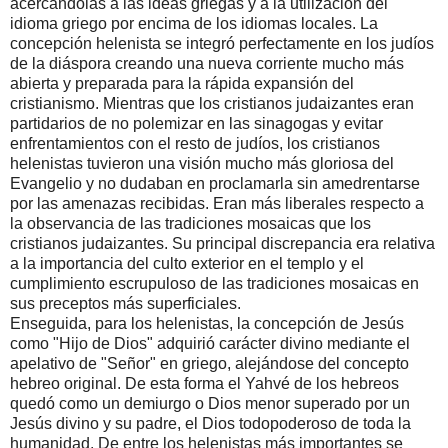
acercándolas a las ideas griegas y a la utilización del
idioma griego por encima de los idiomas locales. La
concepción helenista se integró perfectamente en los judíos
de la diáspora creando una nueva corriente mucho más
abierta y preparada para la rápida expansión del
cristianismo. Mientras que los cristianos judaizantes eran
partidarios de no polemizar en las sinagogas y evitar
enfrentamientos con el resto de judíos, los cristianos
helenistas tuvieron una visión mucho más gloriosa del
Evangelio y no dudaban en proclamarla sin amedrentarse
por las amenazas recibidas. Eran más liberales respecto a
la observancia de las tradiciones mosaicas que los
cristianos judaizantes. Su principal discrepancia era relativa
a la importancia del culto exterior en el templo y el
cumplimiento escrupuloso de las tradiciones mosaicas en
sus preceptos más superficiales.
Enseguida, para los helenistas, la concepción de Jesús
como "Hijo de Dios" adquirió carácter divino mediante el
apelativo de "Señor" en griego, alejándose del concepto
hebreo original. De esta forma el Yahvé de los hebreos
quedó como un demiurgo o Dios menor superado por un
Jesús divino y su padre, el Dios todopoderoso de toda la
humanidad. De entre los helenistas más importantes se