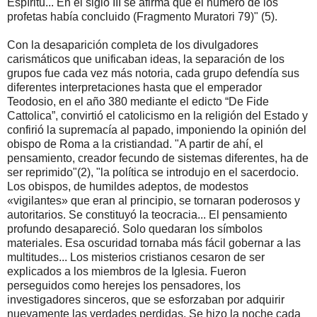
Espíritu... En el siglo III se afirma que el número de los
profetas había concluido (Fragmento Muratori 79)" (5).
Con la desaparición completa de los divulgadores
carismáticos que unificaban ideas, la separación de los
grupos fue cada vez más notoria, cada grupo defendía sus
diferentes interpretaciones hasta que el emperador
Teodosio, en el año 380 mediante el edicto “De Fide
Cattolica”, convirtió el catolicismo en la religión del Estado y
confirió la supremacía al papado, imponiendo la opinión del
obispo de Roma a la cristiandad. "A partir de ahí, el
pensamiento, creador fecundo de sistemas diferentes, ha de
ser reprimido"(2), "la política se introdujo en el sacerdocio.
Los obispos, de humildes adeptos, de modestos
«vigilantes» que eran al principio, se tornaran poderosos y
autoritarios. Se constituyó la teocracia... El pensamiento
profundo desapareció. Solo quedaran los símbolos
materiales. Esa oscuridad tornaba más fácil gobernar a las
multitudes... Los misterios cristianos cesaron de ser
explicados a los miembros de la Iglesia. Fueron
perseguidos como herejes los pensadores, los
investigadores sinceros, que se esforzaban por adquirir
nuevamente las verdades perdidas. Se hizo la noche cada