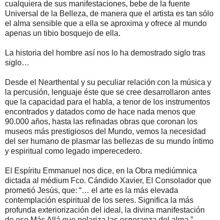
cualquiera de sus manifestaciones, bebe de la fuente
Universal de la Belleza, de manera que el artista es tan sólo
el alma sensible que a ella se aproxima y ofrece al mundo
apenas un tibio bosquejo de ella.
La historia del hombre así nos lo ha demostrado siglo tras
siglo…
Desde el Nearthental y su peculiar relación con la música y
la percusión, lenguaje éste que se cree desarrollaron antes
que la capacidad para el habla, a tenor de los instrumentos
encontrados y datados como de hace nada menos que
90.000 años, hasta las refinadas obras que coronan los
museos más prestigiosos del Mundo, vemos la necesidad
del ser humano de plasmar las bellezas de su mundo íntimo
y espiritual como legado imperecedero.
El Espíritu Emmanuel nos dice, en la Obra mediúmnica
dictada al médium Fco. Cándido Xavier, El Consolador que
prometió Jesús, que: “… el arte es la más elevada
contemplación espiritual de los seres. Significa la más
profunda exteriorización del ideal, la divina manifestación
de ese Más Allá que polariza las esperanza del alma.”