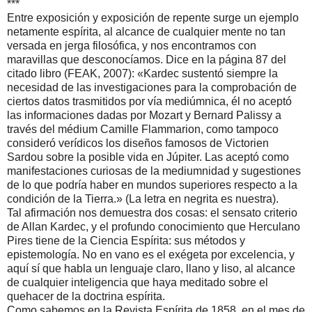
***
Entre exposición y exposición de repente surge un ejemplo
netamente espírita, al alcance de cualquier mente no tan
versada en jerga filosófica, y nos encontramos con
maravillas que desconocíamos. Dice en la página 87 del
citado libro (FEAK, 2007): «Kardec sustentó siempre la
necesidad de las investigaciones para la comprobación de
ciertos datos trasmitidos por vía mediúmnica, él no aceptó
las informaciones dadas por Mozart y Bernard Palissy a
través del médium Camille Flammarion, como tampoco
consideró verídicos los diseños famosos de Victorien
Sardou sobre la posible vida en Júpiter. Las aceptó como
manifestaciones curiosas de la mediumnidad y sugestiones
de lo que podría haber en mundos superiores respecto a la
condición de la Tierra.» (La letra en negrita es nuestra).
Tal afirmación nos demuestra dos cosas: el sensato criterio
de Allan Kardec, y el profundo conocimiento que Herculano
Pires tiene de la Ciencia Espírita: sus métodos y
epistemología. No en vano es el exégeta por excelencia, y
aquí sí que habla un lenguaje claro, llano y liso, al alcance
de cualquier inteligencia que haya meditado sobre el
quehacer de la doctrina espírita.
Como sabemos en la Revista Espírita de 1858, en el mes de