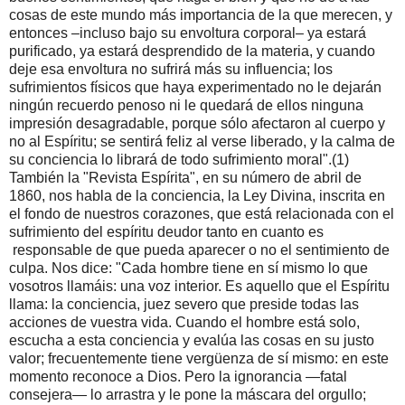
cosas de este mundo más importancia de la que merecen, y
entonces –incluso bajo su envoltura corporal– ya estará
purificado, ya estará desprendido de la materia, y cuando
deje esa envoltura no sufrirá más su influencia; los
sufrimientos físicos que haya experimentado no le dejarán
ningún recuerdo penoso ni le quedará de ellos ninguna
impresión desagradable, porque sólo afectaron al cuerpo y
no al Espíritu; se sentirá feliz al verse liberado, y la calma de
su conciencia lo librará de todo sufrimiento moral".(1)
También la "Revista Espírita", en su número de abril de
1860, nos habla de la conciencia, la Ley Divina, inscrita en
el fondo de nuestros corazones, que está relacionada con el
sufrimiento del espíritu deudor tanto en cuanto es
responsable de que pueda aparecer o no el sentimiento de
culpa. Nos dice: "Cada hombre tiene en sí mismo lo que
vosotros llamáis: una voz interior. Es aquello que el Espíritu
llama: la conciencia, juez severo que preside todas las
acciones de vuestra vida. Cuando el hombre está solo,
escucha a esta conciencia y evalúa las cosas en su justo
valor; frecuentemente tiene vergüenza de sí mismo: en este
momento reconoce a Dios. Pero la ignorancia —fatal
consejera— lo arrastra y le pone la máscara del orgullo;