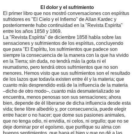
El dolor y el sufrimiento
El primer libro que nos mostró conversaciones con espíritus
sufridores es "El Cielo y el Infierno" de Allan Kardec y
posteriormente hubo continuidad en la "Revista Espirita"
entre los años 1858 y 1869.
La "Revista Espírita" de diciembre 1858 habla sobre las
sensaciones y sufrimientos de los espíritus, concluyendo
que para "El Espíritu, los sufrimientos que padece son
siempre la consecuencia de la manera con la que ha vivido
en la Tierra; sin duda, no tendrá más la gota ni el
reumatismo, pero tendrá otros sufrimientos que no son
menores. Hemos visto que sus sufrimientos son el resultado
de los lazos que todavía existen entre él y la materia; que
cuanto más desprendido está de la influencia de la materia
–dicho de otro modo–, cuanto más desmaterializado se
encuentra, menos penosas son sus sensaciones; ahora
bien, depende de él liberarse de dicha influencia desde esta
vida; tiene libre albedrío y, por consecuencia, puede elegir
entre hacer o no hacer; que dome sus pasiones animales,
que no tenga odio, ni envidia, ni celos, ni orgullo; que no se
deje dominar por el egoísmo, que purifique su alma con
buenos sentimientos, que haga el bien y que no dé a las