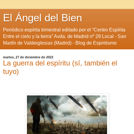
El Ángel del Bien
Periódico espírita trimestral editado por el “Centro Espírita
Entre el cielo y la tierra” Avda. de Madrid nº 29 Local - San
Martín de Valdeiglesias (Madrid) - Blog de Espiritismo
martes, 27 de diciembre de 2022
La guerra del espíritu (sí, también el
tuyo)