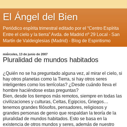
El Ángel del Bien
Periódico espírita trimestral editado por el “Centro Espírita
Entre el cielo y la tierra” Avda. de Madrid nº 29 Local - San
Martín de Valdeiglesias (Madrid) - Blog de Espiritismo
miércoles, 13 de junio de 2007
Pluralidad de mundos habitados
¿Quién no se ha preguntado alguna vez, al mirar el cielo, si
hay otros planetas como la Tierra, si hay otros seres
inteligentes como los terrícolas? ¿Desde cuándo lleva el
hombre haciéndose estas preguntas?
Bien, desde los tiempos más remotos, siempre en todas las
civilizaciones y culturas, Celtas, Egipcios, Griegos…
tenemos grandes filósofos, pensadores, religiosos y
grandes personas de genio que respaldan la teoría de la
pluralidad de mundos habitados. Esto se basa en la
existencia de otros mundos y seres, además de nuestro