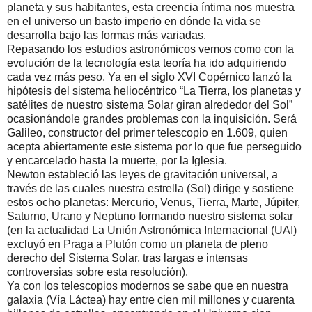
planeta y sus habitantes, esta creencia íntima nos muestra
en el universo un basto imperio en dónde la vida se
desarrolla bajo las formas más variadas.
Repasando los estudios astronómicos vemos como con la
evolución de la tecnología esta teoría ha ido adquiriendo
cada vez más peso. Ya en el siglo XVI Copérnico lanzó la
hipótesis del sistema heliocéntrico “La Tierra, los planetas y
satélites de nuestro sistema Solar giran alrededor del Sol”
ocasionándole grandes problemas con la inquisición. Será
Galileo, constructor del primer telescopio en 1.609, quien
acepta abiertamente este sistema por lo que fue perseguido
y encarcelado hasta la muerte, por la Iglesia.
Newton estableció las leyes de gravitación universal, a
través de las cuales nuestra estrella (Sol) dirige y sostiene
estos ocho planetas: Mercurio, Venus, Tierra, Marte, Júpiter,
Saturno, Urano y Neptuno formando nuestro sistema solar
(en la actualidad La Unión Astronómica Internacional (UAI)
excluyó en Praga a Plutón como un planeta de pleno
derecho del Sistema Solar, tras largas e intensas
controversias sobre esta resolución).
Ya con los telescopios modernos se sabe que en nuestra
galaxia (Vía Láctea) hay entre cien mil millones y cuarenta