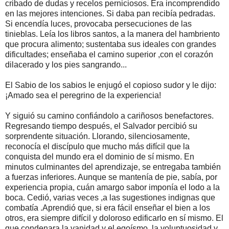
cribado de dudas y recelos perniciosos. Era incomprendido
en las mejores intenciones. Si daba pan recibía pedradas.
Si encendía luces, provocaba persecuciones de las
tinieblas. Leía los libros santos, a la manera del hambriento
que procura alimento; sustentaba sus ideales con grandes
dificultades; enseñaba el camino superior ,con el corazón
dilacerado y los pies sangrando...
El Sabio de los sabios le enjugó el copioso sudor y le dijo:
¡Amado sea el peregrino de la experiencia!
Y siguió su camino confiándolo a cariñosos benefactores.
Regresando tiempo después, el Salvador percibió su
sorprendente situación. Llorando, silenciosamente,
reconocía el discípulo que mucho más difícil que la
conquista del mundo era el dominio de sí mismo. En
minutos culminantes del aprendizaje, se entregaba también
a fuerzas inferiores. Aunque se mantenía de pie, sabía, por
experiencia propia, cuán amargo sabor imponía el lodo a la
boca. Cedió, varias veces ,a las sugestiones indignas que
combatía .Aprendió que, si era fácil enseñar el bien a los
otros, era siempre difícil y doloroso edificarlo en sí mismo. El
que condenara la vanidad y el egoísmo, la voluptuosidad y