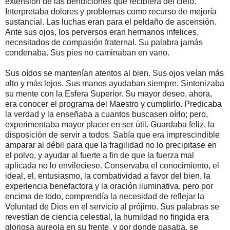
extensión de las bendiciones que recibiera del cielo.
Interpretaba dolores y problemas como recurso de mejoría
sustancial. Las luchas eran para el peldaño de ascensión.
Ante sus ojos, los perversos eran hermanos infelices,
necesitados de compasión fraternal. Su palabra jamás
condenaba. Sus pies no caminaban en vano.
Sus oídos se mantenían atentos al bien. Sus ojos veían más
alto y más lejos. Sus manos ayudaban siempre. Sintonizaba
su mente con la Esfera Superior. Su mayor deseo, ahora,
era conocer el programa del Maestro y cumplirlo. Predicaba
la verdad y la enseñaba a cuantos buscasen oírlo; pero,
experimentaba mayor placer en ser útil. Guardaba feliz, la
disposición de servir a todos. Sabía que era imprescindible
amparar al débil para que la fragilidad no lo precipitase en
el polvo, y ayudar al fuerte a fin de que la fuerza mal
aplicada no lo envileciese. Conservaba el conocimiento, el
ideal, el, entusiasmo, la combatividad a favor del bien, la
experiencia benefactora y la oración iluminativa, pero por
encima de todo, comprendía la necesidad de reflejar la
Voluntad de Dios en el servicio al prójimo. Sus palabras se
revestían de ciencia celestial, la humildad no fingida era
gloriosa aureola en su frente, y por donde pasaba, se