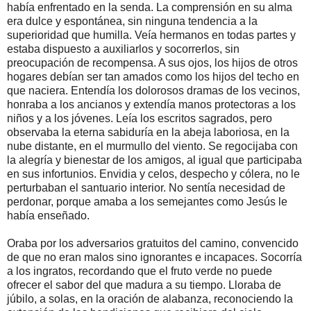
había enfrentado en la senda. La comprensión en su alma
era dulce y espontánea, sin ninguna tendencia a la
superioridad que humilla. Veía hermanos en todas partes y
estaba dispuesto a auxiliarlos y socorrerlos, sin
preocupación de recompensa. A sus ojos, los hijos de otros
hogares debían ser tan amados como los hijos del techo en
que naciera. Entendía los dolorosos dramas de los vecinos,
honraba a los ancianos y extendía manos protectoras a los
niños y a los jóvenes. Leía los escritos sagrados, pero
observaba la eterna sabiduría en la abeja laboriosa, en la
nube distante, en el murmullo del viento. Se regocijaba con
la alegría y bienestar de los amigos, al igual que participaba
en sus infortunios. Envidia y celos, despecho y cólera, no le
perturbaban el santuario interior. No sentía necesidad de
perdonar, porque amaba a los semejantes como Jesús le
había enseñado.
Oraba por los adversarios gratuitos del camino, convencido
de que no eran malos sino ignorantes e incapaces. Socorría
a los ingratos, recordando que el fruto verde no puede
ofrecer el sabor del que madura a su tiempo. Lloraba de
júbilo, a solas, en la oración de alabanza, reconociendo la